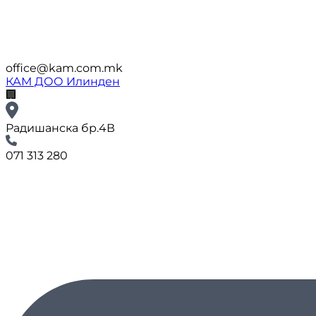
office@kam.com.mk
КАМ ДОО Илинден
🏢
Радишанска бр.4В
071 313 280