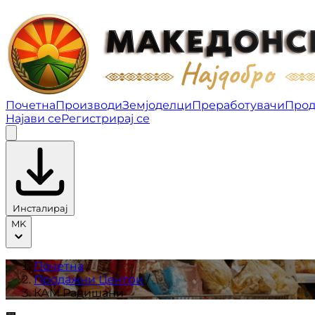
КАМ Радишани | Продажни Центри
Почетна
Производи
Земјоделци
Преработувачи
Прод
Најави се
Регистрирај се
Инсталирај
MK
Почетна
/
Продажни Центри
/
КАМ Радишани