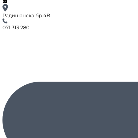
🏢
Радишанска бр.4В
071 313 280