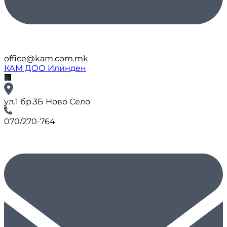
office@kam.com.mk
КАМ ДОО Илинден
🏢
ул.1 бр.3Б Ново Село
070/270-764