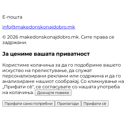
Е-пошта
info@makedonskonajdobro.mk
© 2026 makedonskonajdobro.mk. Сите права се
задржани.
Ја цениме вашата приватност
Користиме колачиња за да го подобриме вашето
искуство на прелистување, да служат
персонализирани реклами или содржина и да го
анализираме нашиот сообраќај. Со кликнување на
„Прифати сè", се согласувате со нашата употреба
на колачиња.
Дознајте повеќе
Прифати само потребни
Прилагоди
Прифати сè