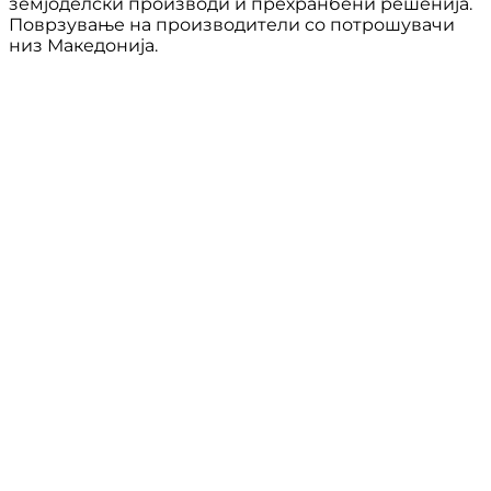
земјоделски производи и прехранбени решенија.
Поврзување на производители со потрошувачи
низ Македонија.