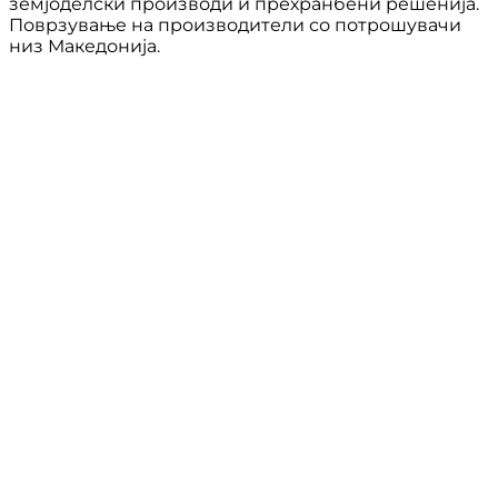
земјоделски производи и прехранбени решенија.
Поврзување на производители со потрошувачи
низ Македонија.