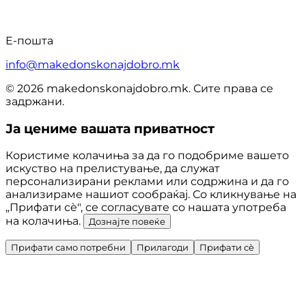
Е-пошта
info@makedonskonajdobro.mk
© 2026 makedonskonajdobro.mk. Сите права се
задржани.
Ја цениме вашата приватност
Користиме колачиња за да го подобриме вашето
искуство на прелистување, да служат
персонализирани реклами или содржина и да го
анализираме нашиот сообраќај. Со кликнување на
„Прифати сè", се согласувате со нашата употреба
на колачиња.
Дознајте повеќе
Прифати само потребни
Прилагоди
Прифати сè