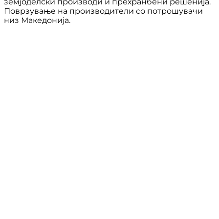
земјоделски производи и прехранбени решенија.
Поврзување на производители со потрошувачи
низ Македонија.