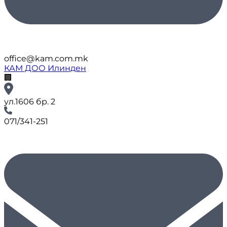
office@kam.com.mk
КАМ ДОО Илинден
🏢
ул.1606 бр. 2
071/341-251