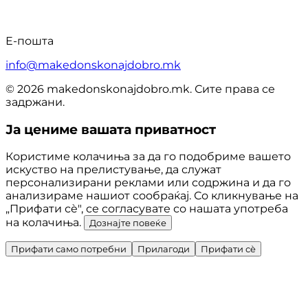
Е-пошта
info@makedonskonajdobro.mk
© 2026 makedonskonajdobro.mk. Сите права се
задржани.
Ја цениме вашата приватност
Користиме колачиња за да го подобриме вашето
искуство на прелистување, да служат
персонализирани реклами или содржина и да го
анализираме нашиот сообраќај. Со кликнување на
„Прифати сè", се согласувате со нашата употреба
на колачиња.
Дознајте повеќе
Прифати само потребни
Прилагоди
Прифати сè