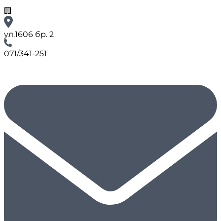
🏢
ул.1606 бр. 2
071/341-251