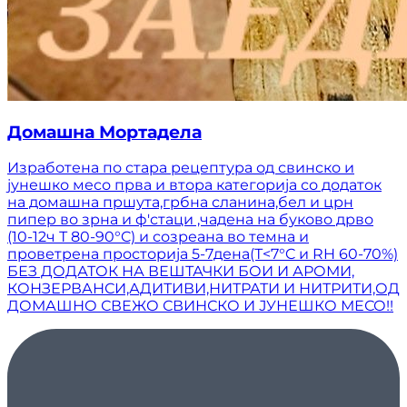
Домашна Мортадела
Изработена по стара рецептура од свинско и
јунешко месо прва и втора категорија со додаток
на домашна пршута,грбна сланина,бел и црн
пипер во зрна и ф'стаци ,чадена на буково дрво
(10-12ч Т 80-90°C) и созреана во темна и
проветрена просторија 5-7дена(Т<7°C и RH 60-70%)
БЕЗ ДОДАТОК НА ВЕШТАЧКИ БОИ И АРОМИ,
КОНЗЕРВАНСИ,АДИТИВИ,НИТРАТИ И НИТРИТИ,ОД
ДОМАШНО СВЕЖО СВИНСКО И ЈУНЕШКО МЕСО!!