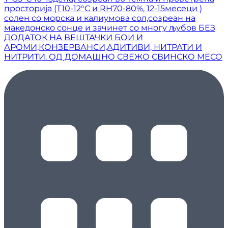
просторија (T10-12°C и RH70-80%, 12-15месеци )
солен со морска и калиумова сол,созреан на
македонско сонце и зачинет со многу љубов БЕЗ
ДОДАТОК НА ВЕШТАЧКИ БОИ И
АРОМИ,КОНЗЕРВАНСИ,АДИТИВИ, НИТРАТИ И
НИТРИТИ. ОД ДОМАШНО СВЕЖО СВИНСКО МЕСО