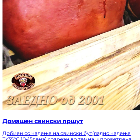
Домашен свински пршут
Добиен со чадење на свински бут(ладно чадење
Т<35°C 10-15дена) созреан во темна и проветрена