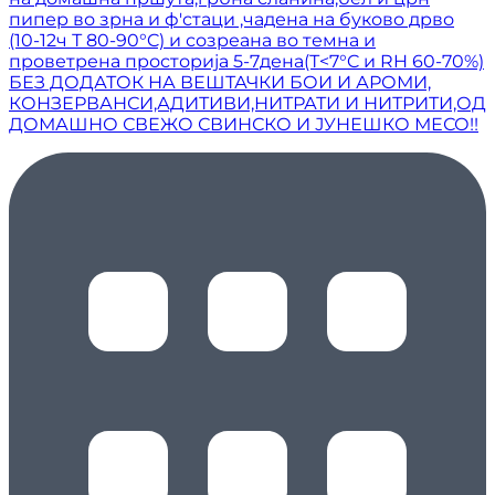
пипер во зрна и ф'стаци ,чадена на буково дрво
(10-12ч Т 80-90°C) и созреана во темна и
проветрена просторија 5-7дена(Т<7°C и RH 60-70%)
БЕЗ ДОДАТОК НА ВЕШТАЧКИ БОИ И АРОМИ,
КОНЗЕРВАНСИ,АДИТИВИ,НИТРАТИ И НИТРИТИ,ОД
ДОМАШНО СВЕЖО СВИНСКО И ЈУНЕШКО МЕСО!!