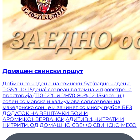
Домашен свински пршут
Добиен со чадење на свински бут(ладно чадење
Т<35°C 10-15дена) созреан во темна и проветрена
просторија (T10-12°C и RH70-80%, 12-15месеци )
солен со морска и калиумова сол,созреан на
македонско сонце и зачинет со многу љубов БЕЗ
ДОДАТОК НА ВЕШТАЧКИ БОИ И
АРОМИ,КОНЗЕРВАНСИ,АДИТИВИ, НИТРАТИ И
НИТРИТИ. ОД ДОМАШНО СВЕЖО СВИНСКО МЕСО