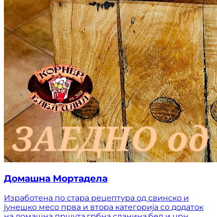
Домашна Мортадела
Изработена по стара рецептура од свинско и
јунешко месо прва и втора категорија со додаток
на домашна пршута,грбна сланина,бел и црн