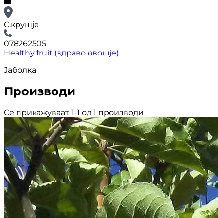
🏢
С.крушје
078262505
Healthy fruit (здраво овошје)
Јаболка
Производи
Се прикажуваат 1-1 од 1 производи