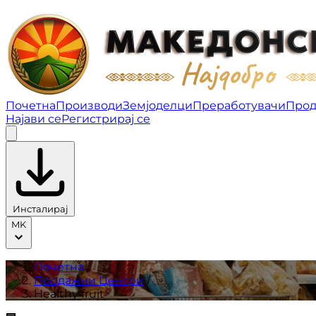
Healthy fruit | Продажни Центри
Почетна
Производи
Земјоделци
Преработувачи
Прод
Најави се
Регистрирај се
Инсталирај
MK
Почетна
/
Продажни Центри
/
Healthy fruit