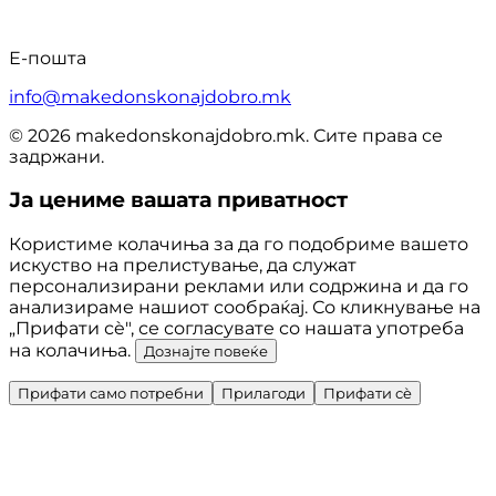
Е-пошта
info@makedonskonajdobro.mk
© 2026 makedonskonajdobro.mk. Сите права се
задржани.
Ја цениме вашата приватност
Користиме колачиња за да го подобриме вашето
искуство на прелистување, да служат
персонализирани реклами или содржина и да го
анализираме нашиот сообраќај. Со кликнување на
„Прифати сè", се согласувате со нашата употреба
на колачиња.
Дознајте повеќе
Прифати само потребни
Прилагоди
Прифати сè