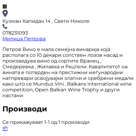
🏢
Кузман Капидан 14 , Свети Николе
078231093
Милица Петрова
Петров Вино е мала семејна винарија која
располага со 10 декари сопствен лозов насад и
произведува вино од сортите Вранец ,
Смедеревка , Жилавка и Ркцтели. Кавалитетот на
вината е потврден на престижни меѓународни
натпревари освојувајки златни и сребрени медали
како што се Mundus Vini , Balkans international wine
competition, Open Balkan Wine Trophy и други
настани
Производи
Се прикажуваат 1-1 од 1 производи
📦