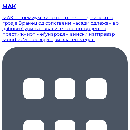
МАК
МАК е премиум вино направено од винското
грозје Вранец од сопствени насади одлежан во
дабови буриња . квалитетот е потврден на
престижниот меѓународен вински натпревар
Mundus Vini освојувајки златен медел