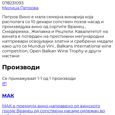
078231093
Милица Петрова
Петров Вино е мала семејна винарија која
располага со 10 декари сопствен лозов насад и
произведува вино од сортите Вранец ,
Смедеревка , Жилавка и Ркцтели. Кавалитетот на
вината е потврден на престижни меѓународни
натпревари освојувајки златни и сребрени медали
како што се Mundus Vini , Balkans international wine
competition, Open Balkan Wine Trophy и други
настани
Производи
Се прикажуваат 1-1 од 1 производи
📦
МАК
МАК е премиум вино направено од винското
грозје Вранец од сопствени насади одлежан во