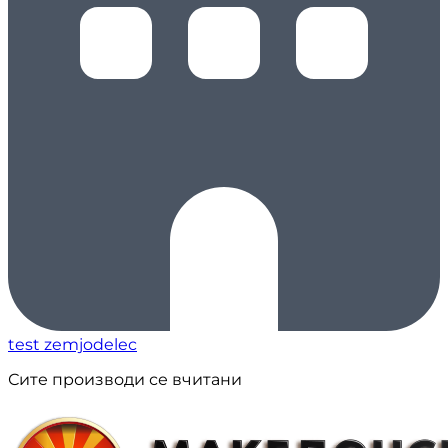
test zemjodelec
Сите производи се вчитани