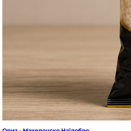
Ориз - Македонско Најдобро