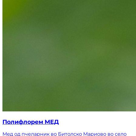
Полифлорем МЕД
Мед од пчеларник во Битолско Мариово во село