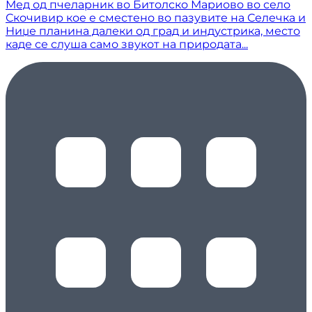
Мед од пчеларник во Битолско Мариово во село
Скочивир кое е сместено во пазувите на Селечка и
Ниџе планина далеки од град и индустрика, место
каде се слуша само звукот на природата...