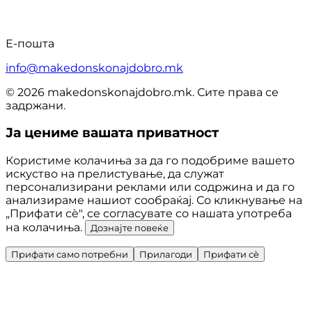
Е-пошта
info@makedonskonajdobro.mk
© 2026 makedonskonajdobro.mk. Сите права се
задржани.
Ја цениме вашата приватност
Користиме колачиња за да го подобриме вашето
искуство на прелистување, да служат
персонализирани реклами или содржина и да го
анализираме нашиот сообраќај. Со кликнување на
„Прифати сè", се согласувате со нашата употреба
на колачиња.
Дознајте повеќе
Прифати само потребни
Прилагоди
Прифати сè