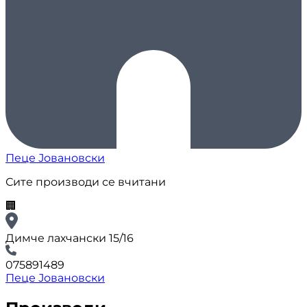
Пеце Јовановски
Сите производи се вчитани
🏢
Димче лахчански 15/16
075891489
Пеце Јовановски