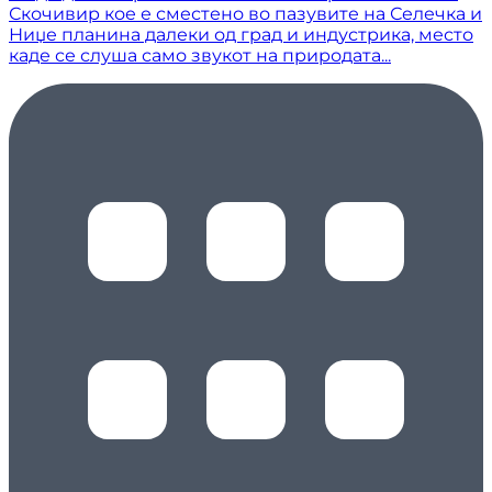
Скочивир кое е сместено во пазувите на Селечка и
Ниџе планина далеки од град и индустрика, место
каде се слуша само звукот на природата...