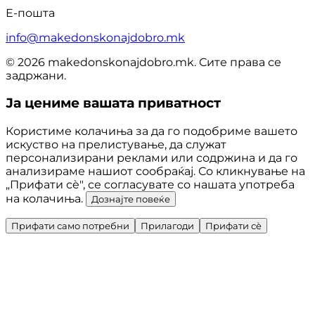
Е-пошта
info@makedonskonajdobro.mk
© 2026 makedonskonajdobro.mk. Сите права се
задржани.
Ја цениме вашата приватност
Користиме колачиња за да го подобриме вашето
искуство на прелистување, да служат
персонализирани реклами или содржина и да го
анализираме нашиот сообраќај. Со кликнување на
„Прифати сè", се согласувате со нашата употреба
на колачиња.
Дознајте повеќе
Прифати само потребни
Прилагоди
Прифати сè