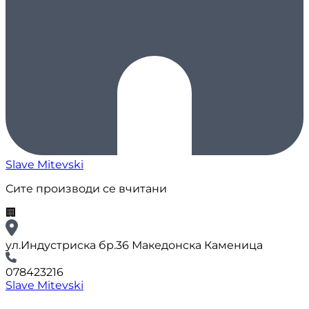
Slave Mitevski
Сите производи се вчитани
🏢
ул.Индустриска бр.36 Македонска Каменица
078423216
Slave Mitevski