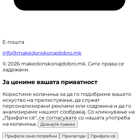
Е-пошта
info@makedonskonajdobro.mk
© 2026 makedonskonajdobro.mk. Сите права се
задржани.
Ја цениме вашата приватност
Користиме колачиња за да го подобриме вашето
искуство на прелистување, да служат
персонализирани реклами или содржина и да го
анализираме нашиот сообраќај. Со кликнување на
„Прифати сè", се согласувате со нашата употреба
на колачиња.
Дознајте повеќе
Прифати само потребни
Прилагоди
Прифати сè