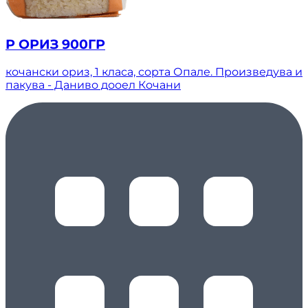
Р ОРИЗ 900ГР
кочански ориз, 1 класа, сорта Опале. Произведува и
пакува - Даниво дооел Кочани