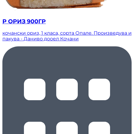
Р ОРИЗ 900ГР
кочански ориз, 1 класа, сорта Опале. Произведува и
пакува - Даниво дооел Кочани