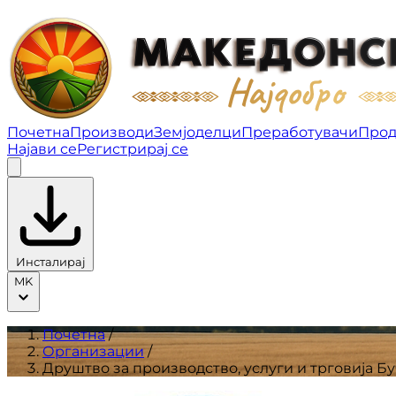
Друштво за производство, услуги и трговија Бучен
Почетна
Производи
Земјоделци
Преработувачи
Прод
Најави се
Регистрирај се
Инсталирај
MK
Почетна
/
Организации
/
Друштво за производство, услуги и трговија Б