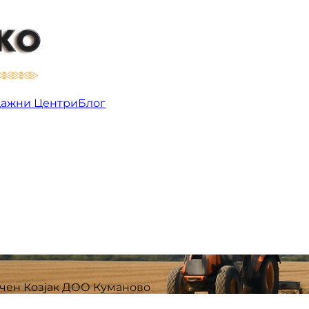
 Козјак ДОО Куманово | Организации
ажни Центри
Блог
учен Козјак ДОО Куманово