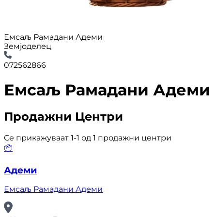
Емсаљ Рамадани Адеми
Земјоделец
072562866
Емсаљ Рамадани Адеми
Продажни Центри
Се прикажуваат 1-1 од 1 продажни центри
📦
Адеми
Емсаљ Рамадани Адеми