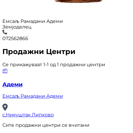
Емсаљ Рамадани Адеми
Земјоделец
072562866
Продажни Центри
Се прикажуваат 1-1 од 1 продажни центри
📦
Адеми
Емсаљ Рамадани Адеми
с.Никуштак Липково
Сите продажни центри се вчитани