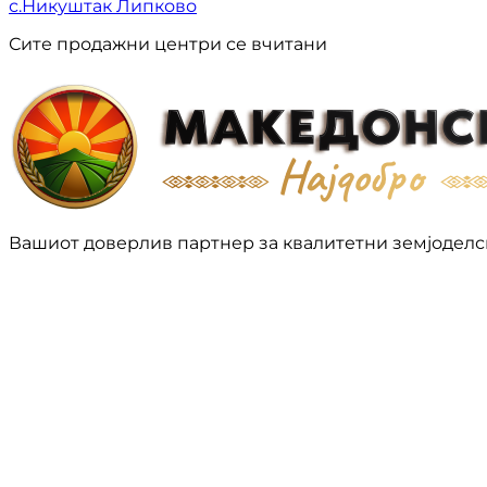
с.Никуштак Липково
Сите продажни центри се вчитани
Вашиот доверлив партнер за квалитетни земјоделс