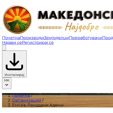
Емсаљ Рамадани Адеми | Организации
Почетна
Производи
Земјоделци
Преработувачи
Прод
Најави се
Регистрирај се
Инсталирај
MK
Почетна
/
Организации
/
Емсаљ Рамадани Адеми