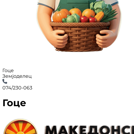
Гоце
Земјоделец
074/230-063
Гоце