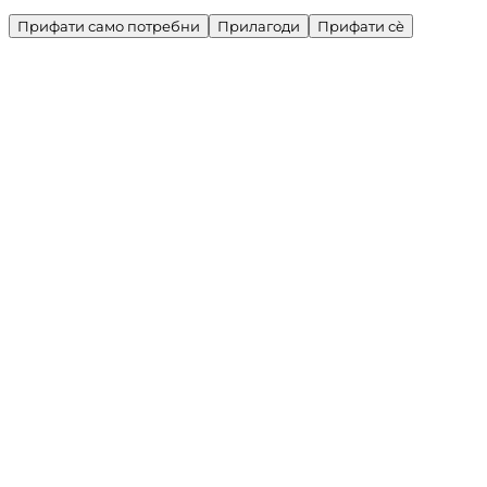
Прифати само потребни
Прилагоди
Прифати сè