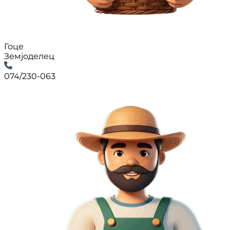
Гоце
Земјоделец
074/230-063