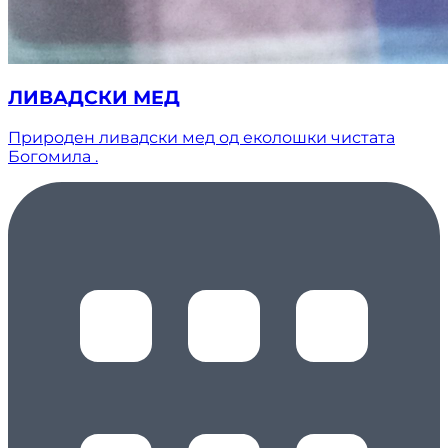
ЛИВАДСКИ МЕД
Природен ливадски мед од еколошки чистата
Богомила .