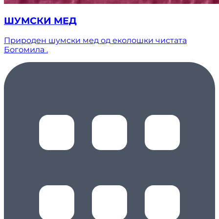
ШУМСКИ МЕД
Природен шумски мед од еколошки чистата
Богомила .