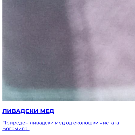
ЛИВАДСКИ МЕД
Природен ливадски мед од еколошки чистата
Богомила .