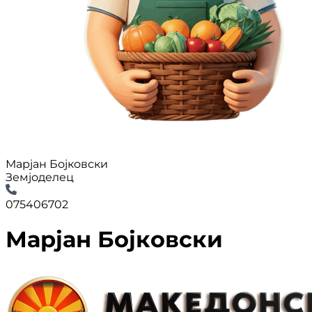
Марјан Бојковски
Земјоделец
075406702
Марјан Бојковски