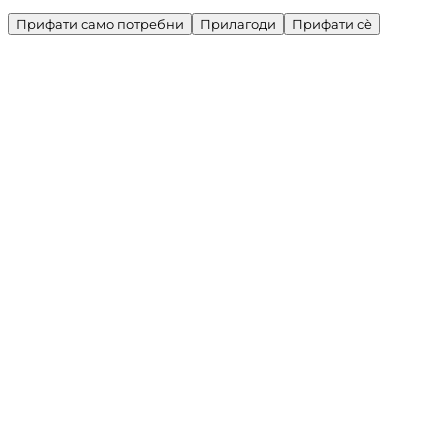
Прифати само потребни
Прилагоди
Прифати сè