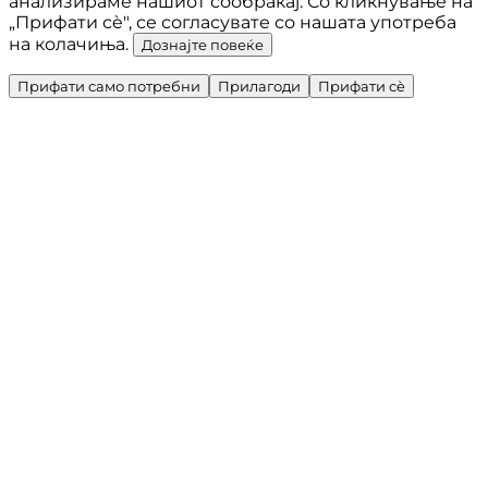
анализираме нашиот сообраќај. Со кликнување на
„Прифати сè", се согласувате со нашата употреба
на колачиња.
Дознајте повеќе
Прифати само потребни
Прилагоди
Прифати сè