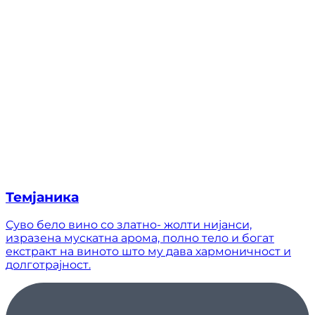
Темјаника
Суво бело вино со златно- жолти нијанси,
изразена мускатна арома, полно тело и богат
екстракт на виното што му дава хармоничност и
долготрајност.