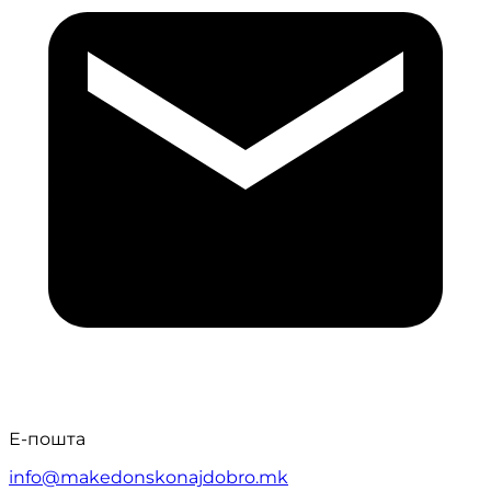
Е-пошта
info@makedonskonajdobro.mk