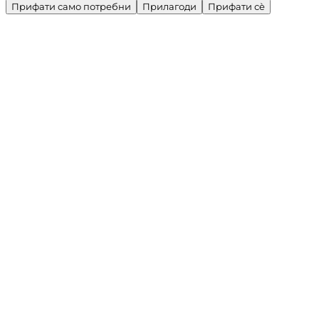
Прифати само потребни
Прилагоди
Прифати сè