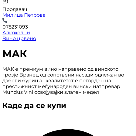
📦
Продавач
Милица Петрова
078231093
Алкохолни
Вино црвено
МАК
МАК е премиум вино направено од винското
грозје Вранец од сопствени насади одлежан во
дабови буриња . квалитетот е потврден на
престижниот меѓународен вински натпревар
Mundus Vini освојувајки златен медел
Каде да се купи