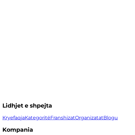
Lidhjet e shpejta
Kryefaqja
Kategoritë
Franshizat
Organizatat
Blogu
Kompania