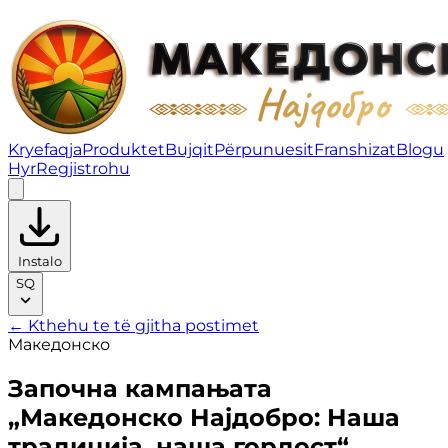
Започна кампањата „Македонско Најдобро: Наша трад
Kryefaqja
Produktet
Bujqit
Përpunuesit
Franshizat
Blogu
Hyr
Regjistrohu
Instalo
SQ
← Kthehu te të gjitha postimet
Македонско
Започна кампањата
„Македонско Најдобро: Наша
традиција, наша гордост“