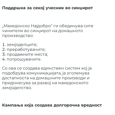
Поддршка за секој учесник во синџирот
„Македонско Најдобро" ги обединува сите
чинители во синџирот на домашното
производство:
земјоделците;
преработувачите;
продажните места;
потрошувачите.
Со ова се создава единствен систем кој ја
подобрува комуникацијата, ја зголемува
достапноста на домашните производи и
придонесува за развој на македонското
земјоделство.
Кампања која создава долгорочна вредност