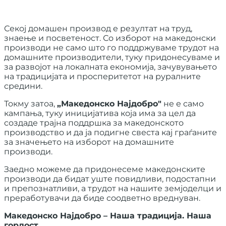
Секој домашен производ е резултат на труд,
знаење и посветеност. Со изборот на македонски
производи не само што го поддржуваме трудот на
домашните производители, туку придонесуваме и
за развојот на локалната економија, зачувувањето
на традицијата и просперитетот на руралните
средини.
Токму затоа,
„Македонско Најдобро"
не е само
кампања, туку иницијатива која има за цел да
создаде трајна поддршка за македонското
производство и да ја подигне свеста кај граѓаните
за значењето на изборот на домашните
производи.
Заедно можеме да придонесеме македонските
производи да бидат уште повидливи, подостапни
и препознатливи, а трудот на нашите земјоделци и
преработувачи да биде соодветно вреднуван.
Македонско Најдобро – Наша традиција. Наша
гордост.