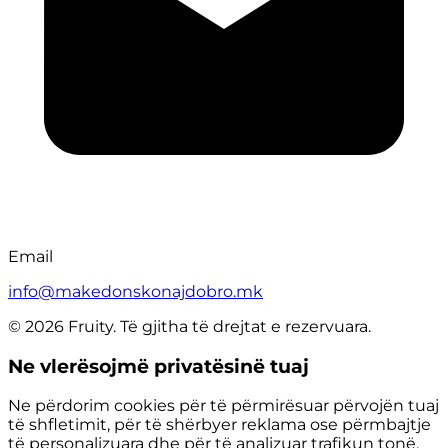
Email
info@makedonskonajdobro.mk
© 2026 Fruity. Të gjitha të drejtat e rezervuara.
Ne vlerësojmë privatësinë tuaj
Ne përdorim cookies për të përmirësuar përvojën tuaj
të shfletimit, për të shërbyer reklama ose përmbajtje
të personalizuara dhe për të analizuar trafikun tonë.