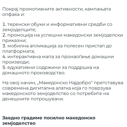
Покрај промотивните активности, кампањата
опфаќа и:
теренски обуки и информативни средби со
земјоделците;
промоција на успешни македонски земјоделски
приказни;
мобилна апликација за полесен пристап до
платформата;
интерактивна мапа за пронаоѓање домашни
производи;
едукативни содржини за поддршка на
домашното производство.
На овој начин, „Македонско Најдобро" претставува
современа дигитална алатка која го поврзува
македонското земјоделство со потребите на
денешните потрошувачи.
Заедно градиме посилно македонско
земјоделство