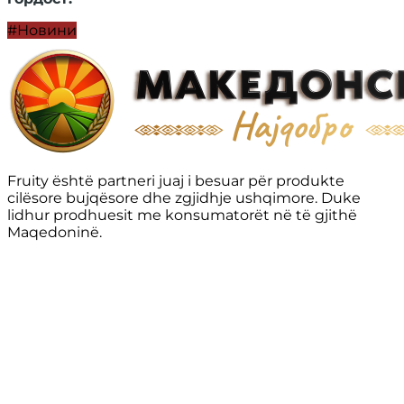
#Новини
Fruity është partneri juaj i besuar për produkte
cilësore bujqësore dhe zgjidhje ushqimore. Duke
lidhur prodhuesit me konsumatorët në të gjithë
Maqedoninë.