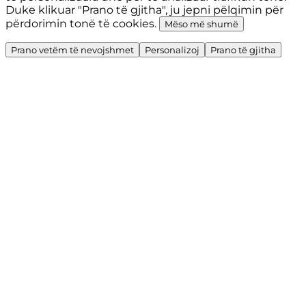
Duke klikuar "Prano të gjitha", ju jepni pëlqimin për
përdorimin tonë të cookies.
Mëso më shumë
Prano vetëm të nevojshmet
Personalizoj
Prano të gjitha