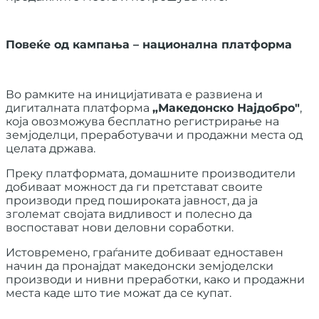
Повеќе од кампања – национална платформа
Во рамките на иницијативата е развиена и
дигиталната платформа
„Македонско Најдобро"
,
која овозможува бесплатно регистрирање на
земјоделци, преработувачи и продажни места од
целата држава.
Преку платформата, домашните производители
добиваат можност да ги претстават своите
производи пред пошироката јавност, да ја
зголемат својата видливост и полесно да
воспостават нови деловни соработки.
Истовремено, граѓаните добиваат едноставен
начин да пронајдат македонски земјоделски
производи и нивни преработки, како и продажни
места каде што тие можат да се купат.