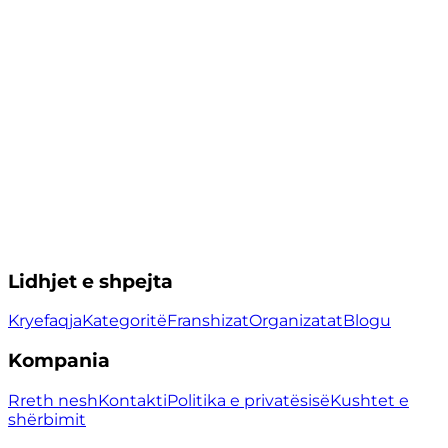
Lidhjet e shpejta
Kryefaqja
Kategoritë
Franshizat
Organizatat
Blogu
Kompania
Rreth nesh
Kontakti
Politika e privatësisë
Kushtet e
shërbimit