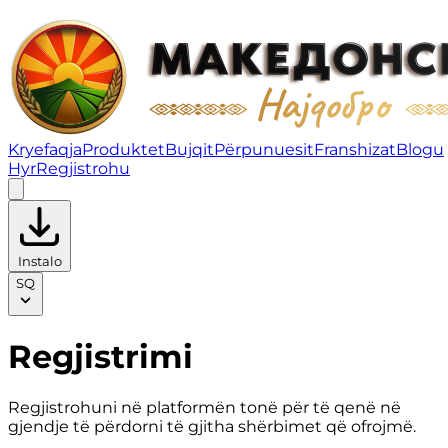
Regjistrimi
Kryefaqja
Produktet
Bujqit
Përpunuesit
Franshizat
Blogu
Hyr
Regjistrohu
Instalo
SQ
Regjistrimi
Regjistrohuni në platformën tonë për të qenë në
gjendje të përdorni të gjitha shërbimet që ofrojmë.