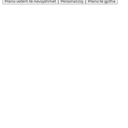
Prano vetëm të nevojshmet
Personalizoj
Prano të gjitha