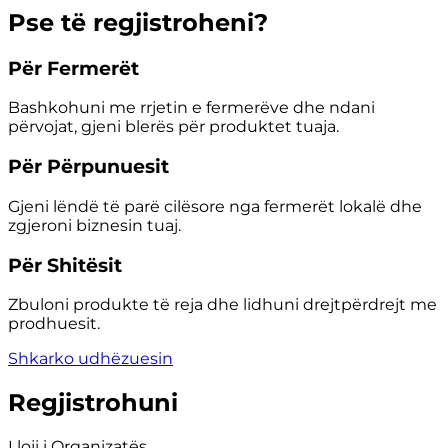
Pse të regjistroheni?
Për Fermerët
Bashkohuni me rrjetin e fermerëve dhe ndani
përvojat, gjeni blerës për produktet tuaja.
Për Përpunuesit
Gjeni lëndë të parë cilësore nga fermerët lokalë dhe
zgjeroni biznesin tuaj.
Për Shitësit
Zbuloni produkte të reja dhe lidhuni drejtpërdrejt me
prodhuesit.
Shkarko udhëzuesin
Regjistrohuni
Lloji i Organizatës