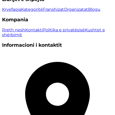
Kryefaqja
Kategoritë
Franshizat
Organizatat
Blogu
Kompania
Rreth nesh
Kontakti
Politika e privatësisë
Kushtet e
shërbimit
Informacioni i kontaktit