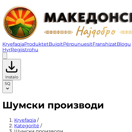
Шумски производи | Fruity
Kryefaqja
Produktet
Bujqit
Përpunuesit
Franshizat
Blogu
Hyr
Regjistrohu
Instalo
SQ
Шумски производи
Kryefaqja
/
Kategoritë
/
Шумски производи