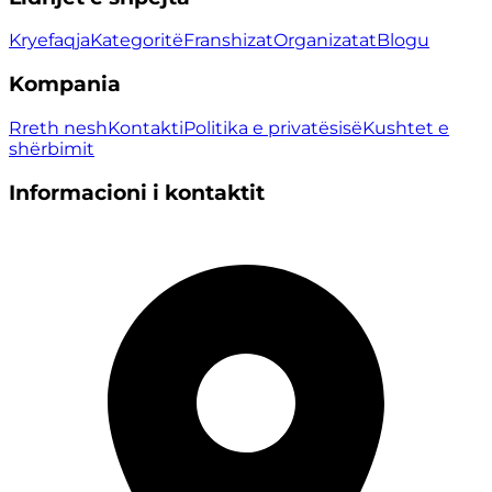
Kryefaqja
Kategoritë
Franshizat
Organizatat
Blogu
Kompania
Rreth nesh
Kontakti
Politika e privatësisë
Kushtet e
shërbimit
Informacioni i kontaktit