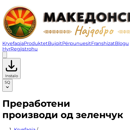
Преработени производи од зеленчук | Fruity
Kryefaqja
Produktet
Bujqit
Përpunuesit
Franshizat
Blogu
Hyr
Regjistrohu
Instalo
SQ
Преработени
производи од зеленчук
Kryefaqja
/