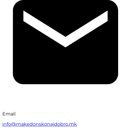
Email
info@makedonskonajdobro.mk