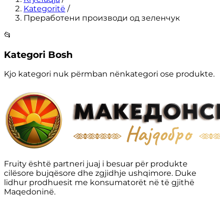
Kategoritë
/
Преработени производи од зеленчук
📂
Kategori Bosh
Kjo kategori nuk përmban nënkategori ose produkte.
Fruity është partneri juaj i besuar për produkte
cilësore bujqësore dhe zgjidhje ushqimore. Duke
lidhur prodhuesit me konsumatorët në të gjithë
Maqedoninë.