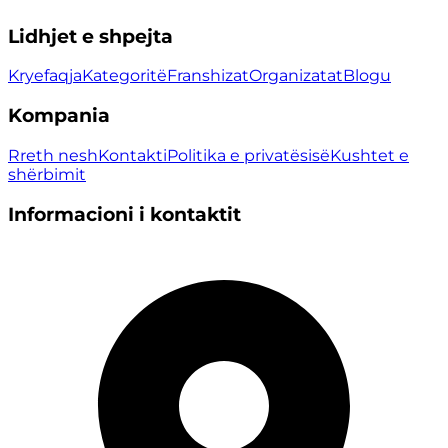
Lidhjet e shpejta
Kryefaqja
Kategoritë
Franshizat
Organizatat
Blogu
Kompania
Rreth nesh
Kontakti
Politika e privatësisë
Kushtet e
shërbimit
Informacioni i kontaktit