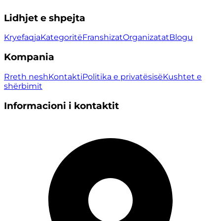
Lidhjet e shpejta
Kryefaqja
Kategoritë
Franshizat
Organizatat
Blogu
Kompania
Rreth nesh
Kontakti
Politika e privatësisë
Kushtet e
shërbimit
Informacioni i kontaktit