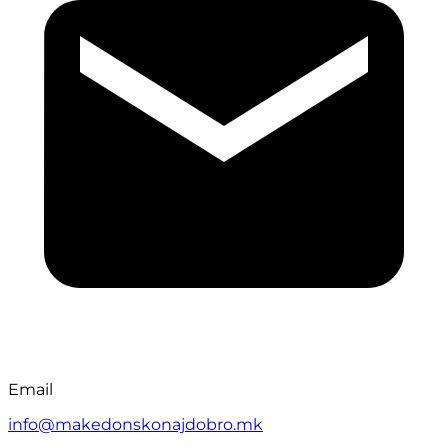
Email
info@makedonskonajdobro.mk