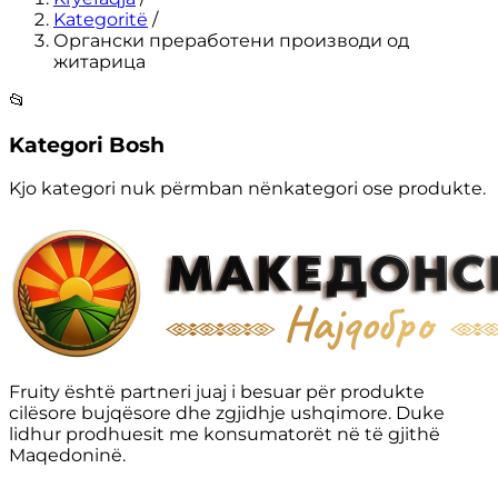
Kategoritë
/
Органски преработени производи од
житарица
📂
Kategori Bosh
Kjo kategori nuk përmban nënkategori ose produkte.
Fruity është partneri juaj i besuar për produkte
cilësore bujqësore dhe zgjidhje ushqimore. Duke
lidhur prodhuesit me konsumatorët në të gjithë
Maqedoninë.