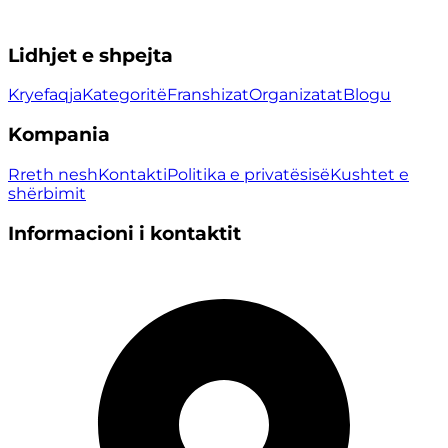
Lidhjet e shpejta
Kryefaqja
Kategoritë
Franshizat
Organizatat
Blogu
Kompania
Rreth nesh
Kontakti
Politika e privatësisë
Kushtet e
shërbimit
Informacioni i kontaktit