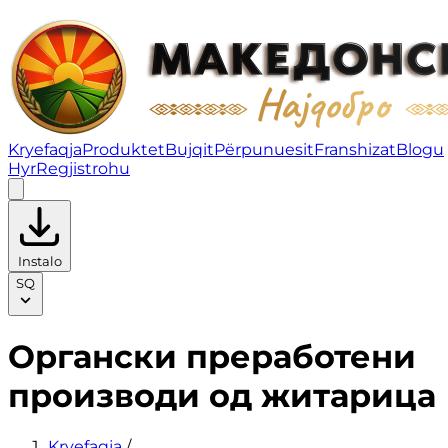
Органски преработени производи од житарица | Fru
Kryefaqja
Produktet
Bujqit
Përpunuesit
Franshizat
Blogu
Hyr
Regjistrohu
Instalo
SQ
Органски преработени
производи од житарица
Kryefaqja
/