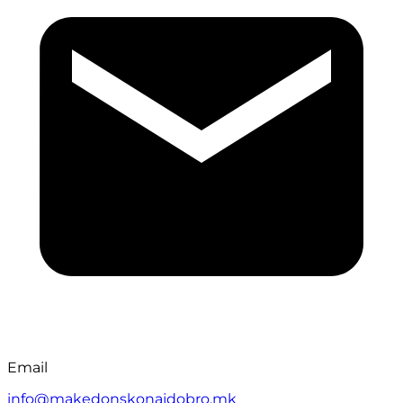
Email
info@makedonskonajdobro.mk