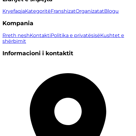
Kryefaqja
Kategoritë
Franshizat
Organizatat
Blogu
Kompania
Rreth nesh
Kontakti
Politika e privatësisë
Kushtet e
shërbimit
Informacioni i kontaktit