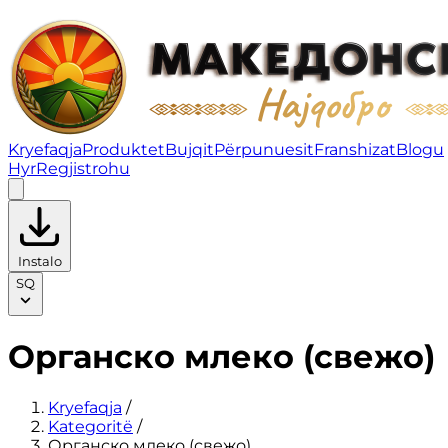
Органско млеко (свежо) | Fruity
Kryefaqja
Produktet
Bujqit
Përpunuesit
Franshizat
Blogu
Hyr
Regjistrohu
Instalo
SQ
Органско млеко (свежо)
Kryefaqja
/
Kategoritë
/
Органско млеко (свежо)