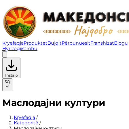
Маслодајни култури | Fruity
Kryefaqja
Produktet
Bujqit
Përpunuesit
Franshizat
Blogu
Hyr
Regjistrohu
Instalo
SQ
Маслодајни култури
Kryefaqja
/
Kategoritë
/
Маслодајни култури