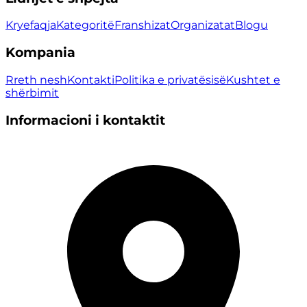
Kryefaqja
Kategoritë
Franshizat
Organizatat
Blogu
Kompania
Rreth nesh
Kontakti
Politika e privatësisë
Kushtet e
shërbimit
Informacioni i kontaktit