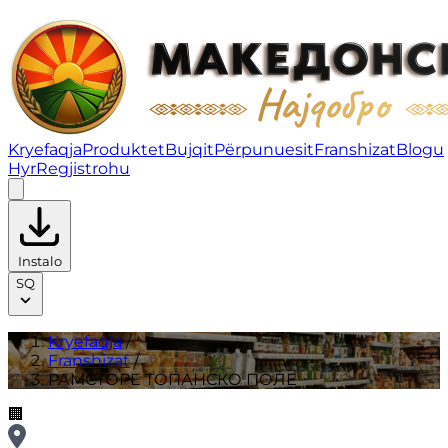
РАМСТОРE ТОПАНСКО ПОЛЕ | Franshizat
Kryefaqja
Produktet
Bujqit
Përpunuesit
Franshizat
Blogu
Hyr
Regjistrohu
Instalo
SQ
Kryefaqja
/
Franshizat
/
РАМСТОРE ТОПАНСКО ПОЛЕ
🏢