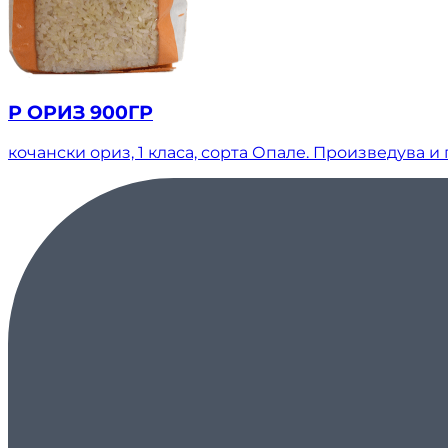
Р ОРИЗ 900ГР
кочански ориз, 1 класа, сорта Опале. Произведува и