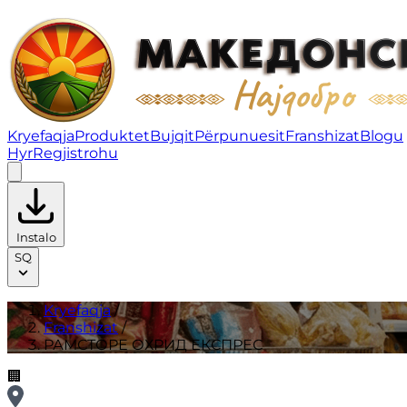
РАМСТОРE ОХРИД ЕКСПРЕС | Franshizat
Kryefaqja
Produktet
Bujqit
Përpunuesit
Franshizat
Blogu
Hyr
Regjistrohu
Instalo
SQ
Kryefaqja
/
Franshizat
/
РАМСТОРE ОХРИД ЕКСПРЕС
🏢