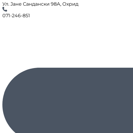
Ул. Јане Сандански 98А, Охрид
071-246-851