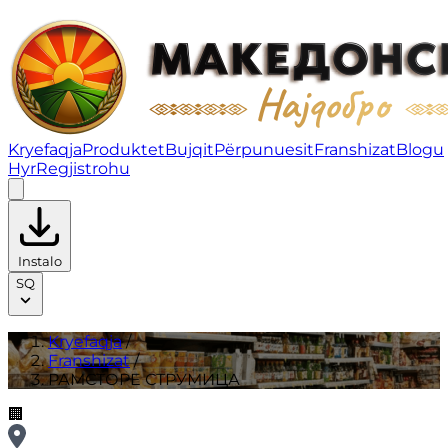
РАМСТОРE СТРУМИЦА | Franshizat
Kryefaqja
Produktet
Bujqit
Përpunuesit
Franshizat
Blogu
Hyr
Regjistrohu
Instalo
SQ
Kryefaqja
/
Franshizat
/
РАМСТОРE СТРУМИЦА
🏢