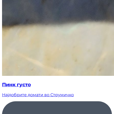
Пинк густо
Најдобрите домати во Струмичко