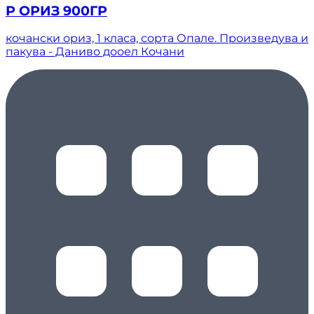
Р ОРИЗ 900ГР
кочански ориз, 1 класа, сорта Опале. Произведува и
пакува - Даниво дооел Кочани