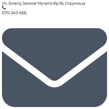
Ул. Благој Јанков Мучето бр.16, Струмица
070-342-656