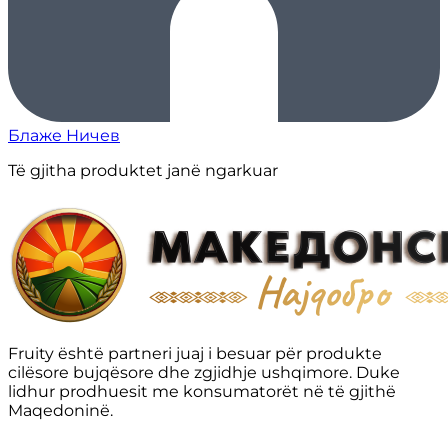
Блаже Ничев
Të gjitha produktet janë ngarkuar
Fruity është partneri juaj i besuar për produkte
cilësore bujqësore dhe zgjidhje ushqimore. Duke
lidhur prodhuesit me konsumatorët në të gjithë
Maqedoninë.