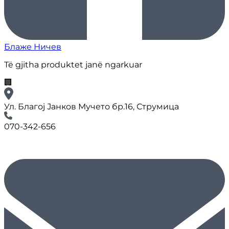
Блаже Ничев
Të gjitha produktet janë ngarkuar
🏢
Ул. Благој Јанков Мучето бр.16, Струмица
070-342-656