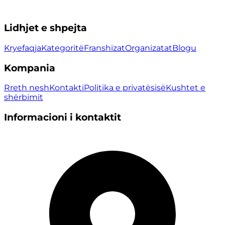
Lidhjet e shpejta
Kryefaqja
Kategoritë
Franshizat
Organizatat
Blogu
Kompania
Rreth nesh
Kontakti
Politika e privatësisë
Kushtet e
shërbimit
Informacioni i kontaktit