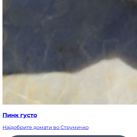
Пинк густо
Најдобрите домати во Струмичко