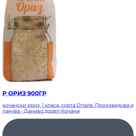
Р ОРИЗ 900ГР
кочански ориз, 1 класа, сорта Опале. Произведува и
пакува - Даниво дооел Кочани