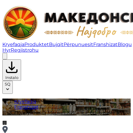
Подружница Маркет КИППЕР бр.16 Кичево | Franshiz
Kryefaqja
Produktet
Bujqit
Përpunuesit
Franshizat
Blogu
Hyr
Regjistrohu
Instalo
SQ
Kryefaqja
/
Franshizat
/
Подружница Маркет КИППЕР бр.16 Кичево
🏢