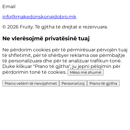
Email
info@makedonskonajdobro.mk
© 2026 Fruity. Të gjitha të drejtat e rezervuara.
Ne vlerësojmë privatësinë tuaj
Ne përdorim cookies për të përmirësuar përvojën tuaj
të shfletimit, për të shërbyer reklama ose përmbajtje
të personalizuara dhe për të analizuar trafikun tonë.
Duke klikuar "Prano të gjitha", ju jepni pëlqimin për
përdorimin tonë të cookies.
Mëso më shumë
Prano vetëm të nevojshmet
Personalizoj
Prano të gjitha