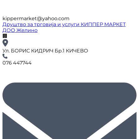
kippermarket@yahoo.com
Друштво за трговија и услуги КИППЕР МАРКЕТ
ДОО Желино
🏢
Ул. БОРИС КИДРИЧ Бр.1 КИЧЕВО
076 447744