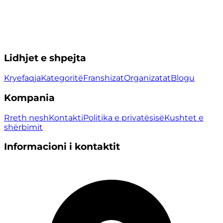
Lidhjet e shpejta
Kryefaqja
Kategoritë
Franshizat
Organizatat
Blogu
Kompania
Rreth nesh
Kontakti
Politika e privatësisë
Kushtet e
shërbimit
Informacioni i kontaktit