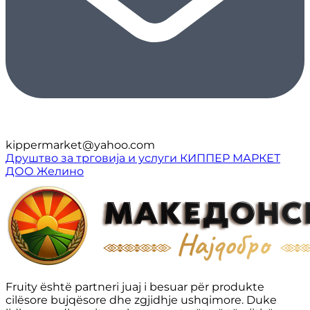
kippermarket@yahoo.com
Друштво за трговија и услуги КИППЕР МАРКЕТ
ДОО Желино
Fruity është partneri juaj i besuar për produkte
cilësore bujqësore dhe zgjidhje ushqimore. Duke