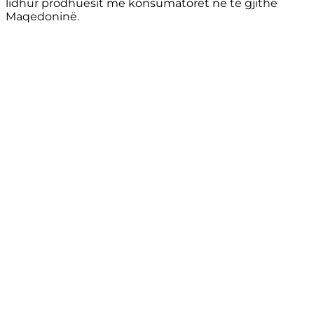
lidhur prodhuesit me konsumatorët në të gjithë
Maqedoninë.