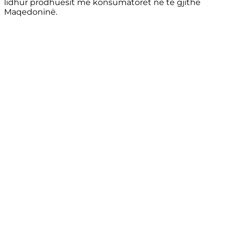
lidhur prodhuesit me konsumatorët në të gjithë
Maqedoninë.