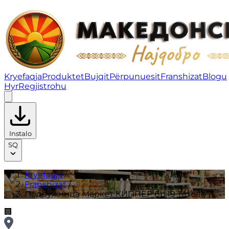
Подружница Маркет КИППЕР бр.19 Тетово | Franshiza
Kryefaqja
Produktet
Bujqit
Përpunuesit
Franshizat
Blogu
Hyr
Regjistrohu
Instalo
SQ
Kryefaqja
/
Franshizat
/
Подружница Маркет КИППЕР бр.19 Тетово
🏢