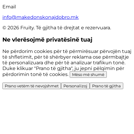
Email
info@makedonskonajdobro.mk
© 2026 Fruity. Të gjitha të drejtat e rezervuara.
Ne vlerësojmë privatësinë tuaj
Ne përdorim cookies për të përmirësuar përvojën tuaj
të shfletimit, për të shërbyer reklama ose përmbajtje
të personalizuara dhe për të analizuar trafikun tonë.
Duke klikuar "Prano të gjitha", ju jepni pëlqimin për
përdorimin tonë të cookies.
Mëso më shumë
Prano vetëm të nevojshmet
Personalizoj
Prano të gjitha