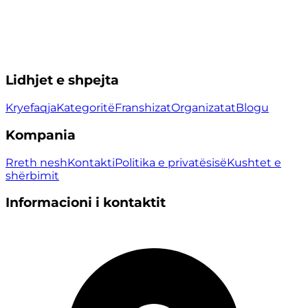
Lidhjet e shpejta
Kryefaqja
Kategoritë
Franshizat
Organizatat
Blogu
Kompania
Rreth nesh
Kontakti
Politika e privatësisë
Kushtet e
shërbimit
Informacioni i kontaktit