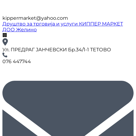
kippermarket@yahoo.com
Друштво за трговија и услуги КИППЕР МАРКЕТ
ДОО Желино
🏢
Ул. ПРЕДРАГ ЈАНЧЕВСКИ Бр.34/1-1 ТЕТОВО
076 447744