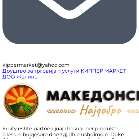
kippermarket@yahoo.com
Друштво за трговија и услуги КИППЕР МАРКЕТ
ДОО Желино
Fruity është partneri juaj i besuar për produkte
cilësore bujqësore dhe zgjidhje ushqimore. Duke