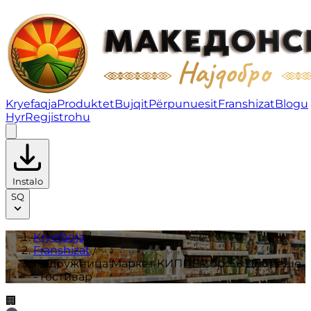
Подружница Маркет КИППЕР бр. 58 Дебреше - Гостив
Kryefaqja
Produktet
Bujqit
Përpunuesit
Franshizat
Blogu
Hyr
Regjistrohu
Instalo
SQ
Kryefaqja
/
Franshizat
/
Подружница Маркет КИППЕР бр. 58 Дебреше
- Гостивар
🏢