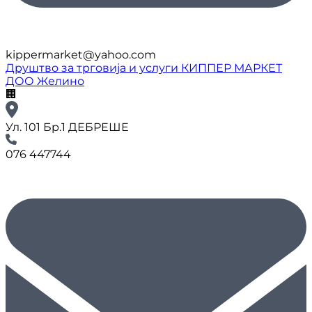
kippermarket@yahoo.com
Друштво за трговија и услуги КИППЕР МАРКЕТ
ДОО Желино
🏢
Ул. 101 Бр.1 ДЕБРЕШЕ
076 447744