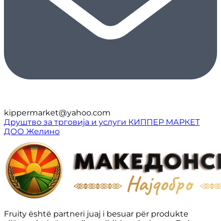
kippermarket@yahoo.com
Друштво за трговија и услуги КИППЕР МАРКЕТ
ДОО Желино
Fruity është partneri juaj i besuar për produkte