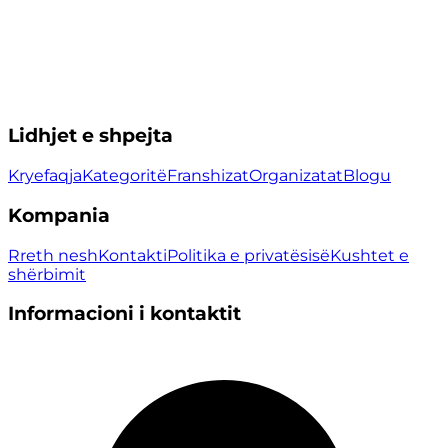
Lidhjet e shpejta
Kryefaqja
Kategoritë
Franshizat
Organizatat
Blogu
Kompania
Rreth nesh
Kontakti
Politika e privatësisë
Kushtet e
shërbimit
Informacioni i kontaktit