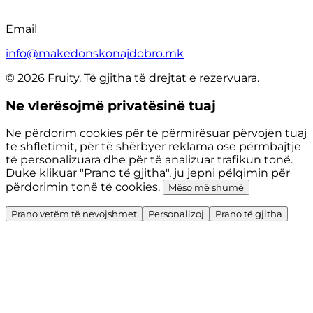
Email
info@makedonskonajdobro.mk
© 2026 Fruity. Të gjitha të drejtat e rezervuara.
Ne vlerësojmë privatësinë tuaj
Ne përdorim cookies për të përmirësuar përvojën tuaj
të shfletimit, për të shërbyer reklama ose përmbajtje
të personalizuara dhe për të analizuar trafikun tonë.
Duke klikuar "Prano të gjitha", ju jepni pëlqimin për
përdorimin tonë të cookies.
Mëso më shumë
Prano vetëm të nevojshmet
Personalizoj
Prano të gjitha