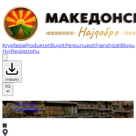
Подружница Маркет КИППЕР бр. 84, Струга | Franshi
Kryefaqja
Produktet
Bujqit
Përpunuesit
Franshizat
Blogu
Hyr
Regjistrohu
Instalo
SQ
Kryefaqja
/
Franshizat
/
Подружница Маркет КИППЕР бр. 84, Струга
🏢