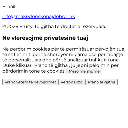
Email
info@makedonskonajdobro.mk
© 2026 Fruity. Të gjitha të drejtat e rezervuara.
Ne vlerësojmë privatësinë tuaj
Ne përdorim cookies për të përmirësuar përvojën tuaj
të shfletimit, për të shërbyer reklama ose përmbajtje
të personalizuara dhe për të analizuar trafikun tonë.
Duke klikuar "Prano të gjitha", ju jepni pëlqimin për
përdorimin tonë të cookies.
Mëso më shumë
Prano vetëm të nevojshmet
Personalizoj
Prano të gjitha