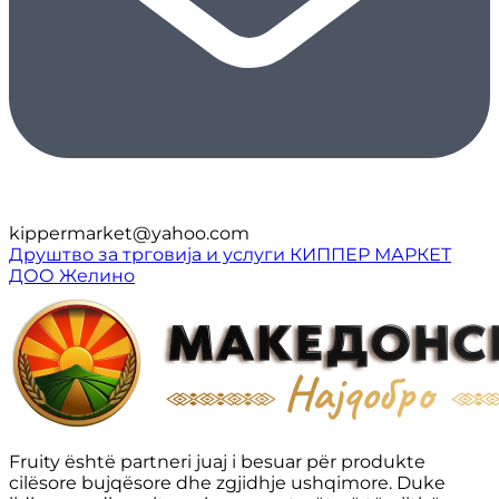
kippermarket@yahoo.com
Друштво за трговија и услуги КИППЕР МАРКЕТ
ДОО Желино
Fruity është partneri juaj i besuar për produkte
cilësore bujqësore dhe zgjidhje ushqimore. Duke