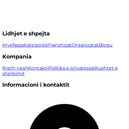
Lidhjet e shpejta
Kryefaqja
Kategoritë
Franshizat
Organizatat
Blogu
Kompania
Rreth nesh
Kontakti
Politika e privatësisë
Kushtet e
shërbimit
Informacioni i kontaktit