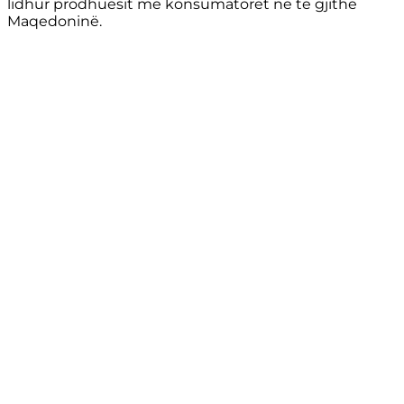
lidhur prodhuesit me konsumatorët në të gjithë
Maqedoninë.