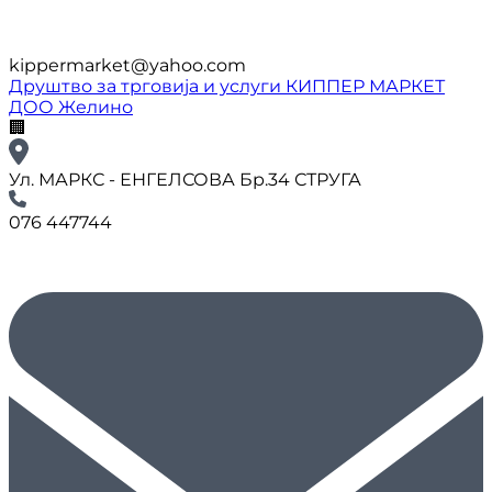
kippermarket@yahoo.com
Друштво за трговија и услуги КИППЕР МАРКЕТ
ДОО Желино
🏢
Ул. МАРКС - ЕНГЕЛСОВА Бр.34 СТРУГА
076 447744