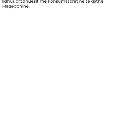
lidhur prodhuesit me konsumatorët në të gjithë
Maqedoninë.