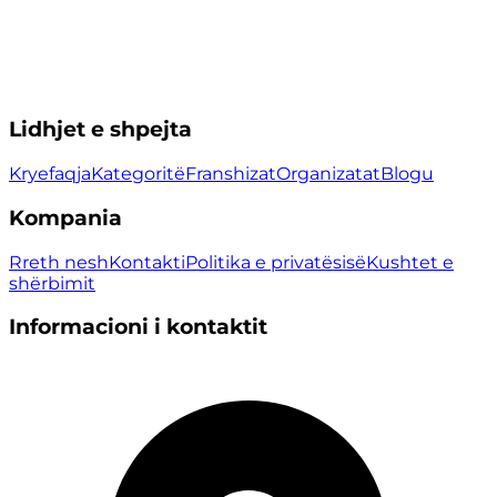
Lidhjet e shpejta
Kryefaqja
Kategoritë
Franshizat
Organizatat
Blogu
Kompania
Rreth nesh
Kontakti
Politika e privatësisë
Kushtet e
shërbimit
Informacioni i kontaktit