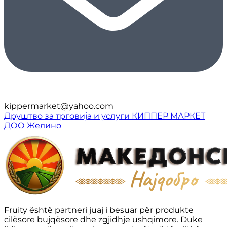
kippermarket@yahoo.com
Друштво за трговија и услуги КИППЕР МАРКЕТ
ДОО Желино
Fruity është partneri juaj i besuar për produkte
cilësore bujqësore dhe zgjidhje ushqimore. Duke