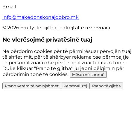
Email
info@makedonskonajdobro.mk
© 2026 Fruity. Të gjitha të drejtat e rezervuara.
Ne vlerësojmë privatësinë tuaj
Ne përdorim cookies për të përmirësuar përvojën tuaj
të shfletimit, për të shërbyer reklama ose përmbajtje
të personalizuara dhe për të analizuar trafikun tonë.
Duke klikuar "Prano të gjitha", ju jepni pëlqimin për
përdorimin tonë të cookies.
Mëso më shumë
Prano vetëm të nevojshmet
Personalizoj
Prano të gjitha