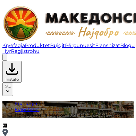
Подружница Маркет КИППЕР бр.101 Охрид | Franshiz
Kryefaqja
Produktet
Bujqit
Përpunuesit
Franshizat
Blogu
Hyr
Regjistrohu
Instalo
SQ
Kryefaqja
/
Franshizat
/
Подружница Маркет КИППЕР бр.101 Охрид
🏢