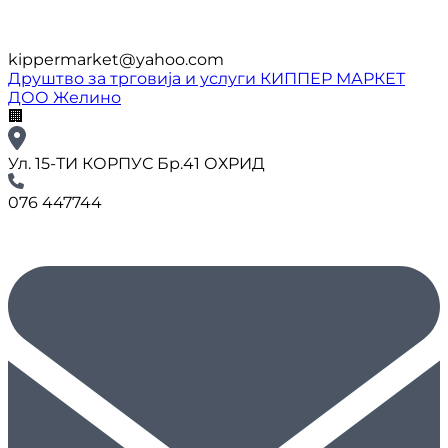
kippermarket@yahoo.com
Друштво за трговија и услуги КИППЕР МАРКЕТ
ДОО Желино
🏢
Ул. 15-ТИ КОРПУС Бр.41 ОХРИД
076 447744