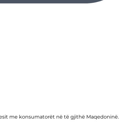
huesit me konsumatorët në të gjithë Maqedoninë.