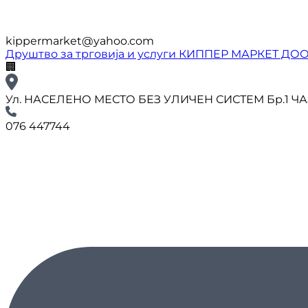
kippermarket@yahoo.com
Друштво за трговија и услуги КИППЕР МАРКЕТ ДО
🏢
Ул. НАСЕЛЕНО МЕСТО БЕЗ УЛИЧЕН СИСТЕМ Бр.1 Ч
076 447744