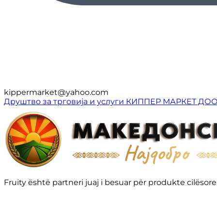
kippermarket@yahoo.com
Друштво за трговија и услуги КИППЕР МАРКЕТ ДО
Fruity është partneri juaj i besuar për produkte cilë