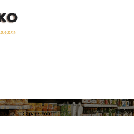
а Сарај, Скопје | Franshizat
Општина Сарај, Скопје