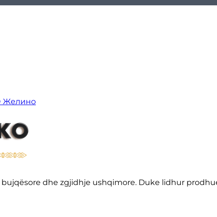
О Желино
sore bujqësore dhe zgjidhje ushqimore. Duke lidhur prod