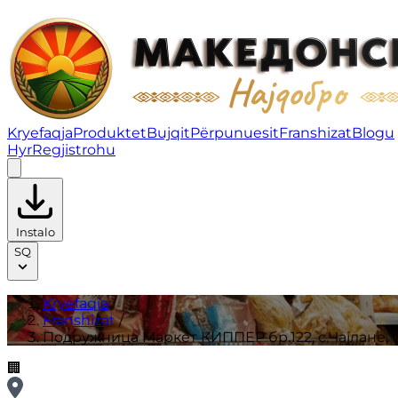
Подружница Маркет КИППЕР бр.122, с.Чајлане, Општин
Kryefaqja
Produktet
Bujqit
Përpunuesit
Franshizat
Blogu
Hyr
Regjistrohu
Instalo
SQ
Kryefaqja
/
Franshizat
/
Подружница Маркет КИППЕР бр.122, с.Чајлане, 
🏢