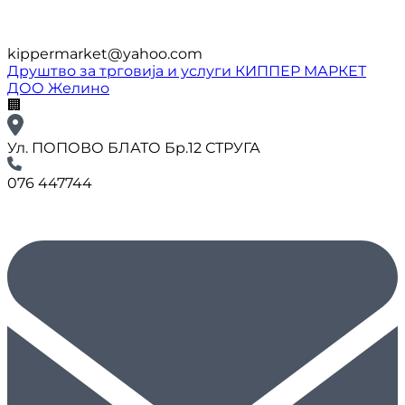
kippermarket@yahoo.com
Друштво за трговија и услуги КИППЕР МАРКЕТ
ДОО Желино
🏢
Ул. ПОПОВО БЛАТО Бр.12 СТРУГА
076 447744