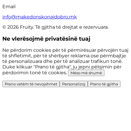
Email
info@makedonskonajdobro.mk
© 2026 Fruity. Të gjitha të drejtat e rezervuara.
Ne vlerësojmë privatësinë tuaj
Ne përdorim cookies për të përmirësuar përvojën tuaj
të shfletimit, për të shërbyer reklama ose përmbajtje
të personalizuara dhe për të analizuar trafikun tonë.
Duke klikuar "Prano të gjitha", ju jepni pëlqimin për
përdorimin tonë të cookies.
Mëso më shumë
Prano vetëm të nevojshmet
Personalizoj
Prano të gjitha