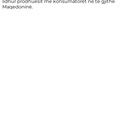
lidhur prodhuesit me konsumatorët në të gjithë
Maqedoninë.