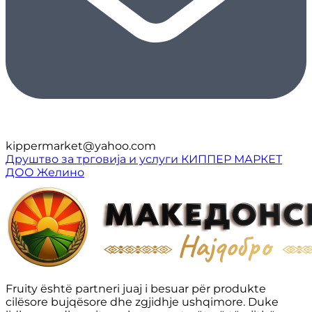
kippermarket@yahoo.com
Друштво за трговија и услуги КИППЕР МАРКЕТ
ДОО Желино
Fruity është partneri juaj i besuar për produkte
cilësore bujqësore dhe zgjidhje ushqimore. Duke