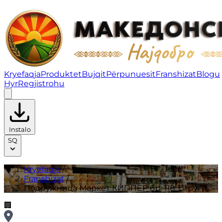
Подружница Маркет КИППЕР бр. 118, Струга | Franshi
Kryefaqja
Produktet
Bujqit
Përpunuesit
Franshizat
Blogu
Hyr
Regjistrohu
Instalo
SQ
Kryefaqja
/
Franshizat
/
Подружница Маркет КИППЕР бр. 118, Струга
🏢