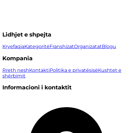
Lidhjet e shpejta
Kryefaqja
Kategoritë
Franshizat
Organizatat
Blogu
Kompania
Rreth nesh
Kontakti
Politika e privatësisë
Kushtet e
shërbimit
Informacioni i kontaktit