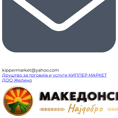
kippermarket@yahoo.com
Друштво за трговија и услуги КИППЕР МАРКЕТ
ДОО Желино