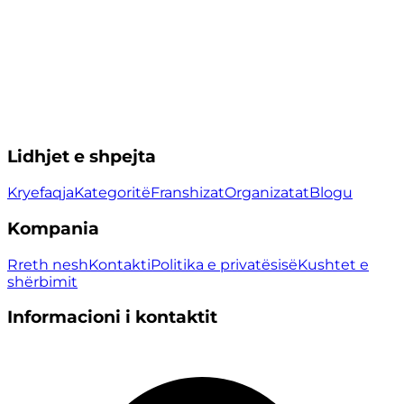
Lidhjet e shpejta
Kryefaqja
Kategoritë
Franshizat
Organizatat
Blogu
Kompania
Rreth nesh
Kontakti
Politika e privatësisë
Kushtet e
shërbimit
Informacioni i kontaktit