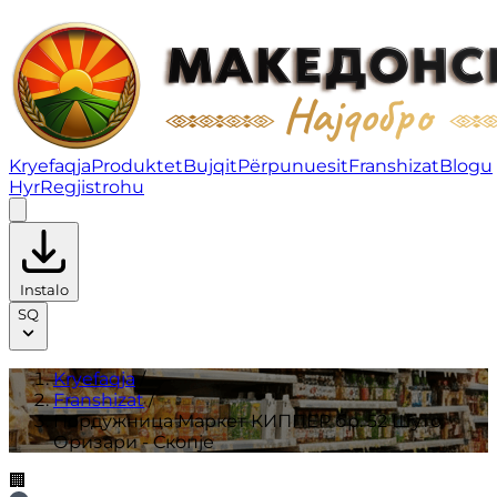
Пордужница Маркет КИППЕР бр. 52 Шуто Оризари - Ск
Kryefaqja
Produktet
Bujqit
Përpunuesit
Franshizat
Blogu
Hyr
Regjistrohu
Instalo
SQ
Kryefaqja
/
Franshizat
/
Пордужница Маркет КИППЕР бр. 52 Шуто
Оризари - Скопје
🏢