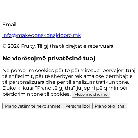
Email
info@makedonskonajdobro.mk
© 2026 Fruity. Të gjitha të drejtat e rezervuara.
Ne vlerësojmë privatësinë tuaj
Ne përdorim cookies për të përmirësuar përvojën tuaj
të shfletimit, për të shërbyer reklama ose përmbajtje
të personalizuara dhe për të analizuar trafikun tonë.
Duke klikuar "Prano të gjitha", ju jepni pëlqimin për
përdorimin tonë të cookies.
Mëso më shumë
Prano vetëm të nevojshmet
Personalizoj
Prano të gjitha