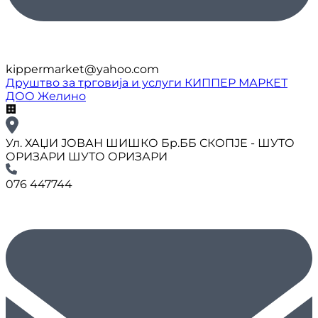
kippermarket@yahoo.com
Друштво за трговија и услуги КИППЕР МАРКЕТ
ДОО Желино
🏢
Ул. ХАЏИ ЈОВАН ШИШКО Бр.ББ СКОПЈЕ - ШУТО
ОРИЗАРИ ШУТО ОРИЗАРИ
076 447744