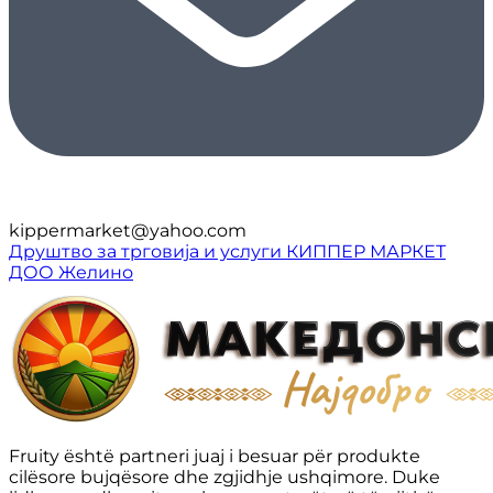
kippermarket@yahoo.com
Друштво за трговија и услуги КИППЕР МАРКЕТ
ДОО Желино
Fruity është partneri juaj i besuar për produkte
cilësore bujqësore dhe zgjidhje ushqimore. Duke