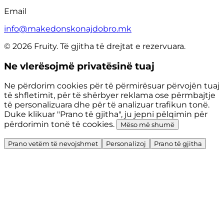
Email
info@makedonskonajdobro.mk
© 2026 Fruity. Të gjitha të drejtat e rezervuara.
Ne vlerësojmë privatësinë tuaj
Ne përdorim cookies për të përmirësuar përvojën tuaj
të shfletimit, për të shërbyer reklama ose përmbajtje
të personalizuara dhe për të analizuar trafikun tonë.
Duke klikuar "Prano të gjitha", ju jepni pëlqimin për
përdorimin tonë të cookies.
Mëso më shumë
Prano vetëm të nevojshmet
Personalizoj
Prano të gjitha