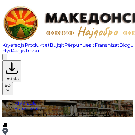
Подружница Маркет КИППЕР бр.69 Радишани | Frans
Kryefaqja
Produktet
Bujqit
Përpunuesit
Franshizat
Blogu
Hyr
Regjistrohu
Instalo
SQ
Kryefaqja
/
Franshizat
/
Подружница Маркет КИППЕР бр.69 Радишани
🏢