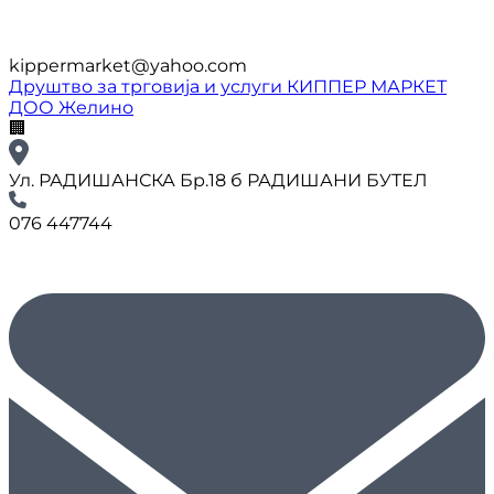
kippermarket@yahoo.com
Друштво за трговија и услуги КИППЕР МАРКЕТ
ДОО Желино
🏢
Ул. РАДИШАНСКА Бр.18 б РАДИШАНИ БУТЕЛ
076 447744