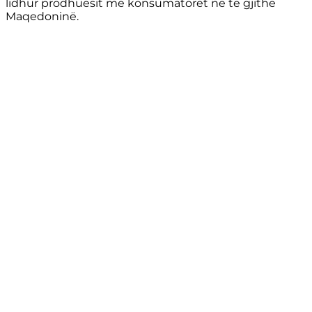
lidhur prodhuesit me konsumatorët në të gjithë
Maqedoninë.