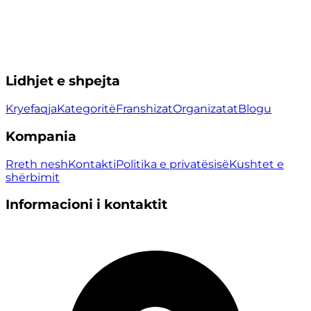
Lidhjet e shpejta
Kryefaqja
Kategoritë
Franshizat
Organizatat
Blogu
Kompania
Rreth nesh
Kontakti
Politika e privatësisë
Kushtet e
shërbimit
Informacioni i kontaktit