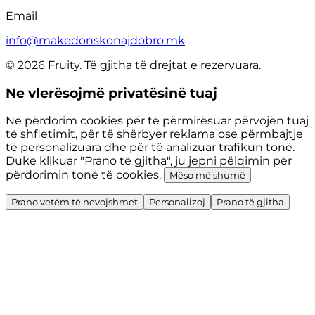
Email
info@makedonskonajdobro.mk
© 2026 Fruity. Të gjitha të drejtat e rezervuara.
Ne vlerësojmë privatësinë tuaj
Ne përdorim cookies për të përmirësuar përvojën tuaj
të shfletimit, për të shërbyer reklama ose përmbajtje
të personalizuara dhe për të analizuar trafikun tonë.
Duke klikuar "Prano të gjitha", ju jepni pëlqimin për
përdorimin tonë të cookies.
Mëso më shumë
Prano vetëm të nevojshmet
Personalizoj
Prano të gjitha