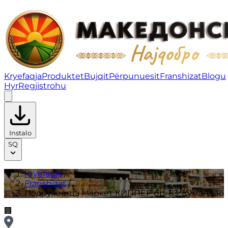
Подружница Маркет КИППЕР бр. 83, Куманово | Fran
Kryefaqja
Produktet
Bujqit
Përpunuesit
Franshizat
Blogu
Hyr
Regjistrohu
Instalo
SQ
Kryefaqja
/
Franshizat
/
Подружница Маркет КИППЕР бр. 83, Куманово
🏢