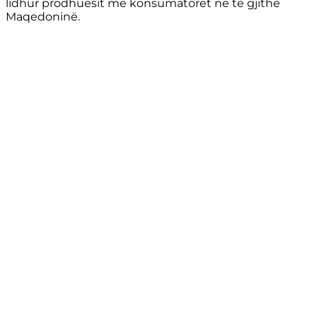
lidhur prodhuesit me konsumatorët në të gjithë
Maqedoninë.