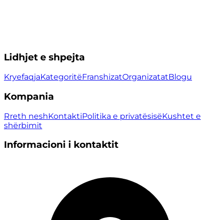
Lidhjet e shpejta
Kryefaqja
Kategoritë
Franshizat
Organizatat
Blogu
Kompania
Rreth nesh
Kontakti
Politika e privatësisë
Kushtet e
shërbimit
Informacioni i kontaktit