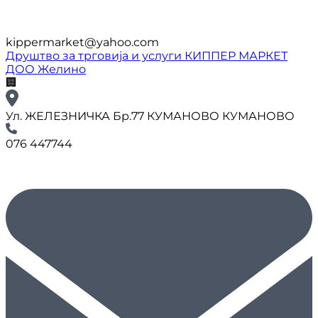
kippermarket@yahoo.com
Друштво за трговија и услуги КИППЕР МАРКЕТ
ДОО Желино
🏢
Ул. ЖЕЛЕЗНИЧКА Бр.77 КУМАНОВО КУМАНОВО
076 447744