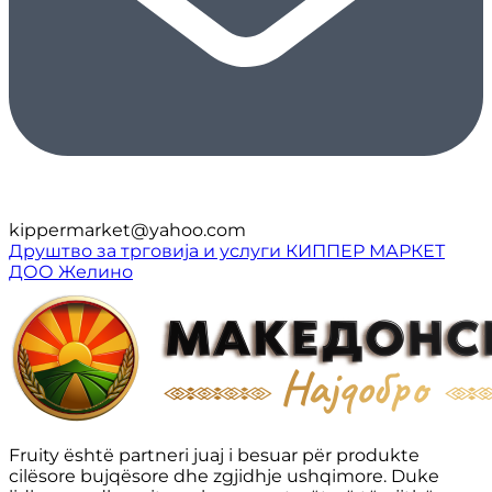
kippermarket@yahoo.com
Друштво за трговија и услуги КИППЕР МАРКЕТ
ДОО Желино
Fruity është partneri juaj i besuar për produkte
cilësore bujqësore dhe zgjidhje ushqimore. Duke