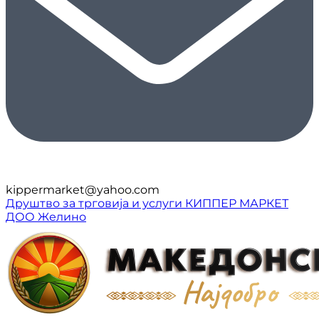
kippermarket@yahoo.com
Друштво за трговија и услуги КИППЕР МАРКЕТ
ДОО Желино