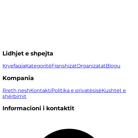
Lidhjet e shpejta
Kryefaqja
Kategoritë
Franshizat
Organizatat
Blogu
Kompania
Rreth nesh
Kontakti
Politika e privatësisë
Kushtet e
shërbimit
Informacioni i kontaktit