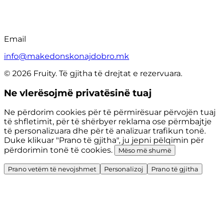
Email
info@makedonskonajdobro.mk
© 2026 Fruity. Të gjitha të drejtat e rezervuara.
Ne vlerësojmë privatësinë tuaj
Ne përdorim cookies për të përmirësuar përvojën tuaj
të shfletimit, për të shërbyer reklama ose përmbajtje
të personalizuara dhe për të analizuar trafikun tonë.
Duke klikuar "Prano të gjitha", ju jepni pëlqimin për
përdorimin tonë të cookies.
Mëso më shumë
Prano vetëm të nevojshmet
Personalizoj
Prano të gjitha