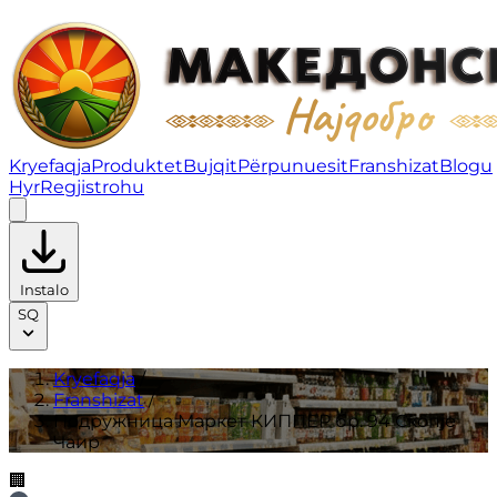
Подружница Маркет КИППЕР бр. 94 Скопје Чаир | Fra
Kryefaqja
Produktet
Bujqit
Përpunuesit
Franshizat
Blogu
Hyr
Regjistrohu
Instalo
SQ
Kryefaqja
/
Franshizat
/
Подружница Маркет КИППЕР бр. 94 Скопје
Чаир
🏢