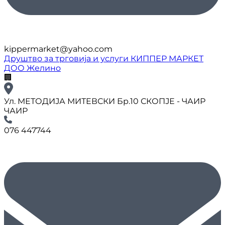
kippermarket@yahoo.com
Друштво за трговија и услуги КИППЕР МАРКЕТ
ДОО Желино
🏢
Ул. МЕТОДИЈА МИТЕВСКИ Бр.10 СКОПЈЕ - ЧАИР
ЧАИР
076 447744