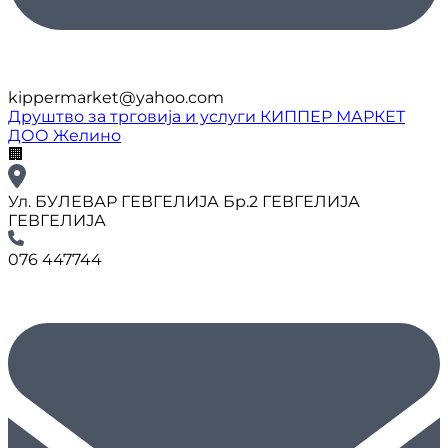
kippermarket@yahoo.com
Друштво за трговија и услуги КИППЕР МАРКЕТ
ДОО Желино
🏢
Ул. БУЛЕВАР ГЕВГЕЛИЈА Бр.2 ГЕВГЕЛИЈА
ГЕВГЕЛИЈА
076 447744