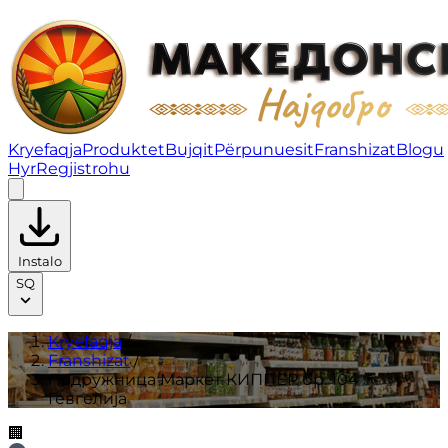
Подружница Маркет КИППЕР бр. 104 Гевгелија | Fran
Kryefaqja
Produktet
Bujqit
Përpunuesit
Franshizat
Blogu
Hyr
Regjistrohu
Instalo
SQ
Kryefaqja
/
Franshizat
/
Подружница Маркет КИППЕР бр. 104
Гевгелија
🏢