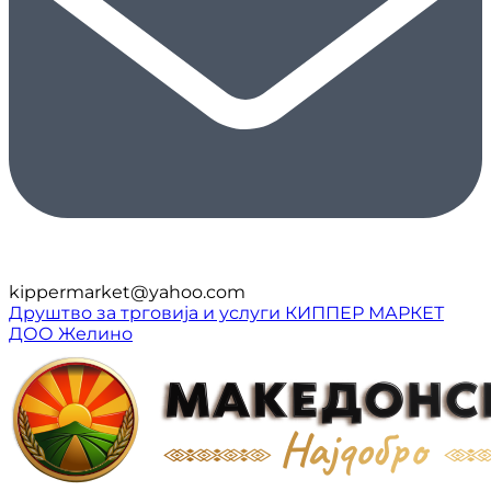
kippermarket@yahoo.com
Друштво за трговија и услуги КИППЕР МАРКЕТ
ДОО Желино