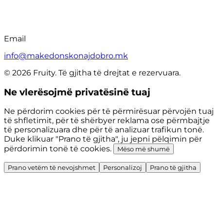
Email
info@makedonskonajdobro.mk
© 2026 Fruity. Të gjitha të drejtat e rezervuara.
Ne vlerësojmë privatësinë tuaj
Ne përdorim cookies për të përmirësuar përvojën tuaj
të shfletimit, për të shërbyer reklama ose përmbajtje
të personalizuara dhe për të analizuar trafikun tonë.
Duke klikuar "Prano të gjitha", ju jepni pëlqimin për
përdorimin tonë të cookies.
Mëso më shumë
Prano vetëm të nevojshmet
Personalizoj
Prano të gjitha