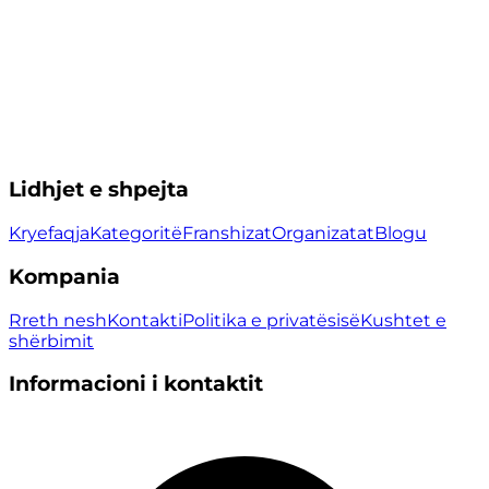
Lidhjet e shpejta
Kryefaqja
Kategoritë
Franshizat
Organizatat
Blogu
Kompania
Rreth nesh
Kontakti
Politika e privatësisë
Kushtet e
shërbimit
Informacioni i kontaktit