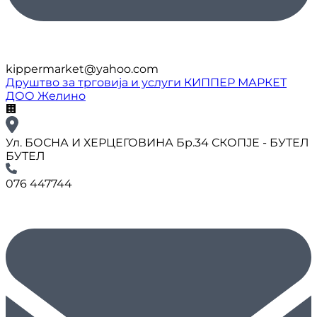
kippermarket@yahoo.com
Друштво за трговија и услуги КИППЕР МАРКЕТ
ДОО Желино
🏢
Ул. БОСНА И ХЕРЦЕГОВИНА Бр.34 СКОПЈЕ - БУТЕЛ
БУТЕЛ
076 447744