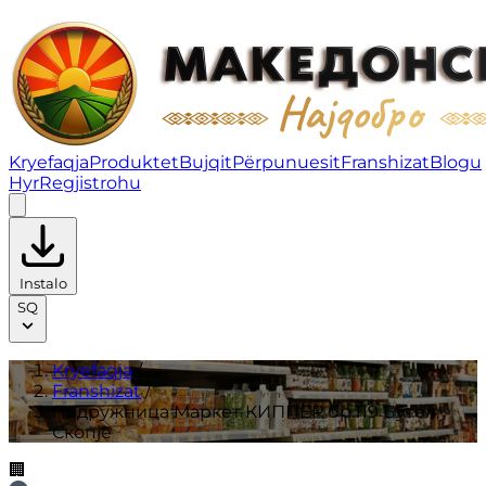
Подружница Маркет КИППЕР бр.119 Бутел, Скопје | Fr
Kryefaqja
Produktet
Bujqit
Përpunuesit
Franshizat
Blogu
Hyr
Regjistrohu
Instalo
SQ
Kryefaqja
/
Franshizat
/
Подружница Маркет КИППЕР бр.119 Бутел,
Скопје
🏢