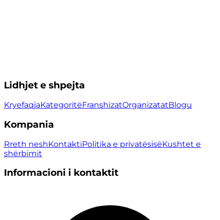
Lidhjet e shpejta
Kryefaqja
Kategoritë
Franshizat
Organizatat
Blogu
Kompania
Rreth nesh
Kontakti
Politika e privatësisë
Kushtet e
shërbimit
Informacioni i kontaktit