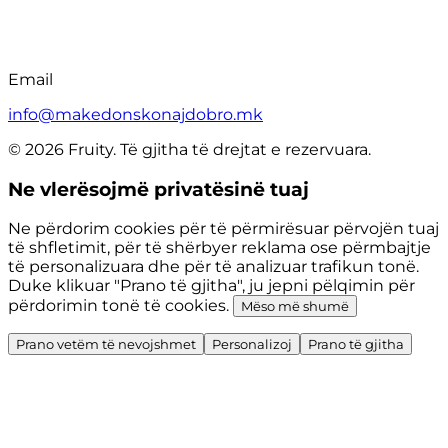
Email
info@makedonskonajdobro.mk
© 2026 Fruity. Të gjitha të drejtat e rezervuara.
Ne vlerësojmë privatësinë tuaj
Ne përdorim cookies për të përmirësuar përvojën tuaj
të shfletimit, për të shërbyer reklama ose përmbajtje
të personalizuara dhe për të analizuar trafikun tonë.
Duke klikuar "Prano të gjitha", ju jepni pëlqimin për
përdorimin tonë të cookies.
Mëso më shumë
Prano vetëm të nevojshmet
Personalizoj
Prano të gjitha