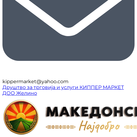
kippermarket@yahoo.com
Друштво за трговија и услуги КИППЕР МАРКЕТ
ДОО Желино