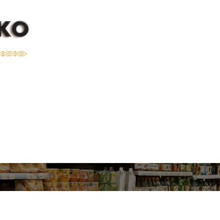
Franshizat
анка