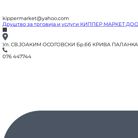
kippermarket@yahoo.com
Друштво за трговија и услуги КИППЕР МАРКЕТ ДО
🏢
Ул. СВ.ЈОАКИМ ОСОГОВСКИ Бр.бб КРИВА ПАЛАНК
076 447744