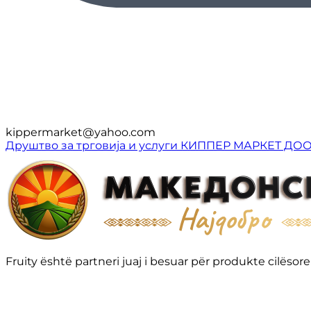
kippermarket@yahoo.com
Друштво за трговија и услуги КИППЕР МАРКЕТ ДО
Fruity është partneri juaj i besuar për produkte cilë