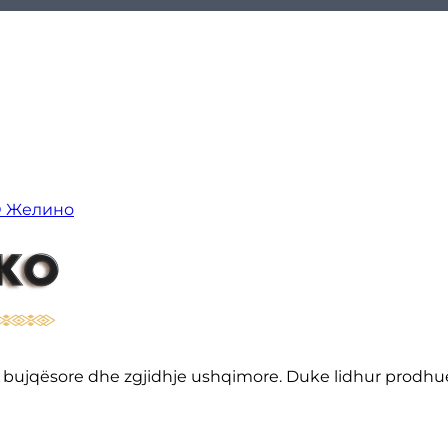
О Желино
sore bujqësore dhe zgjidhje ushqimore. Duke lidhur prod