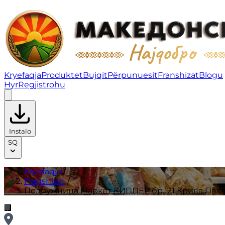
Подружница Маркет КИППЕР бр.121 Крива Паланка | 
Kryefaqja
Produktet
Bujqit
Përpunuesit
Franshizat
Blogu
Hyr
Regjistrohu
Instalo
SQ
Kryefaqja
/
Franshizat
/
Подружница Маркет КИППЕР бр.121 Крива Пал
🏢