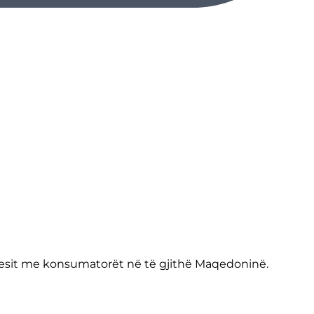
huesit me konsumatorët në të gjithë Maqedoninë.