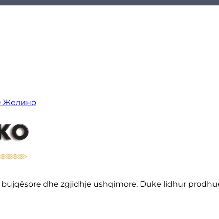
О Желино
sore bujqësore dhe zgjidhje ushqimore. Duke lidhur prod