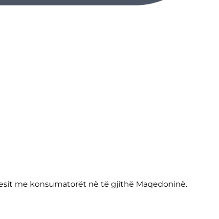
huesit me konsumatorët në të gjithë Maqedoninë.