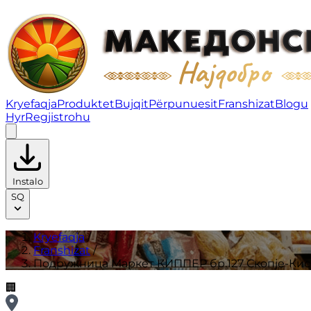
Подружница Маркет КИППЕР бр.127 Скопје-Кисела Вод
Kryefaqja
Produktet
Bujqit
Përpunuesit
Franshizat
Blogu
Hyr
Regjistrohu
Instalo
SQ
Kryefaqja
/
Franshizat
/
Подружница Маркет КИППЕР бр.127 Скопје-Кисе
🏢