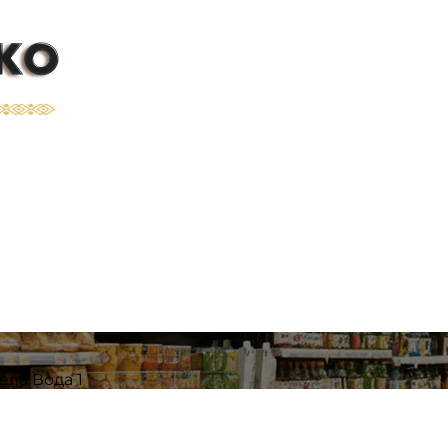
а 1 | Franshizat
ла Вода 1