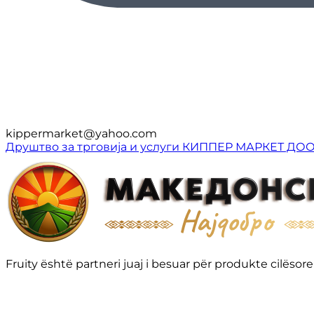
kippermarket@yahoo.com
Друштво за трговија и услуги КИППЕР МАРКЕТ ДО
Fruity është partneri juaj i besuar për produkte cilë