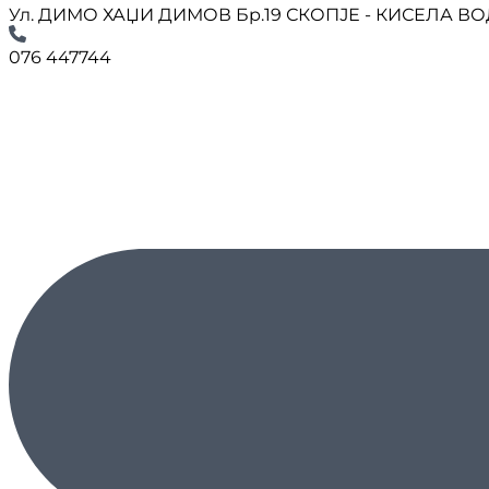
Ул. ДИМО ХАЏИ ДИМОВ Бр.19 СКОПЈЕ - КИСЕЛА В
076 447744