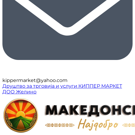
kippermarket@yahoo.com
Друштво за трговија и услуги КИППЕР МАРКЕТ
ДОО Желино