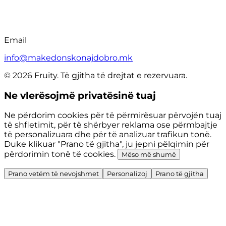
Email
info@makedonskonajdobro.mk
© 2026 Fruity. Të gjitha të drejtat e rezervuara.
Ne vlerësojmë privatësinë tuaj
Ne përdorim cookies për të përmirësuar përvojën tuaj
të shfletimit, për të shërbyer reklama ose përmbajtje
të personalizuara dhe për të analizuar trafikun tonë.
Duke klikuar "Prano të gjitha", ju jepni pëlqimin për
përdorimin tonë të cookies.
Mëso më shumë
Prano vetëm të nevojshmet
Personalizoj
Prano të gjitha