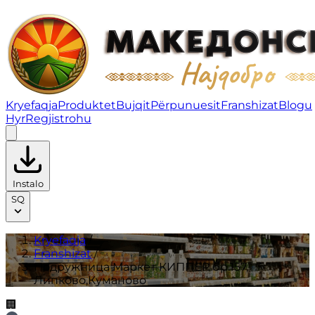
Подружница Маркет КИППЕР бр.157, Липково,Куманов
Kryefaqja
Produktet
Bujqit
Përpunuesit
Franshizat
Blogu
Hyr
Regjistrohu
Instalo
SQ
Kryefaqja
/
Franshizat
/
Подружница Маркет КИППЕР бр.157,
Липково,Куманово
🏢