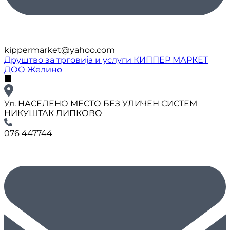
kippermarket@yahoo.com
Друштво за трговија и услуги КИППЕР МАРКЕТ
ДОО Желино
🏢
Ул. НАСЕЛЕНО МЕСТО БЕЗ УЛИЧЕН СИСТЕМ
НИКУШТАК ЛИПКОВО
076 447744