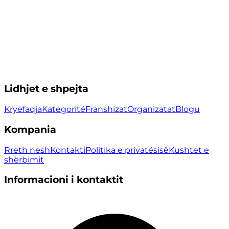
Lidhjet e shpejta
Kryefaqja
Kategoritë
Franshizat
Organizatat
Blogu
Kompania
Rreth nesh
Kontakti
Politika e privatësisë
Kushtet e
shërbimit
Informacioni i kontaktit