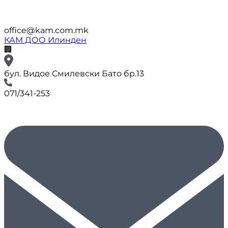
office@kam.com.mk
КАМ ДОО Илинден
🏢
бул. Видое Смилевски Бато бр.13
071/341-253