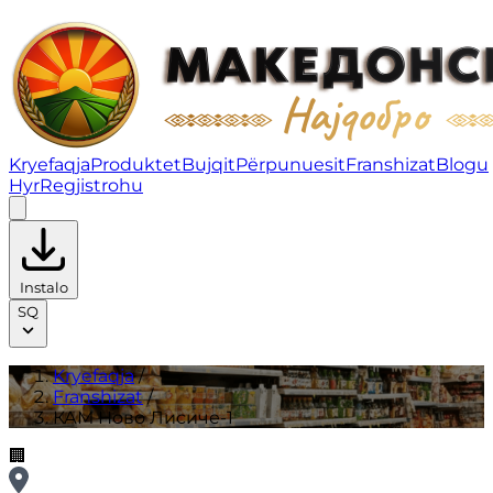
КАМ Ново Лисиче-1 | Franshizat
Kryefaqja
Produktet
Bujqit
Përpunuesit
Franshizat
Blogu
Hyr
Regjistrohu
Instalo
SQ
Kryefaqja
/
Franshizat
/
КАМ Ново Лисиче-1
🏢