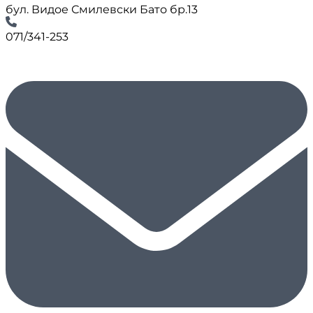
бул. Видое Смилевски Бато бр.13
071/341-253