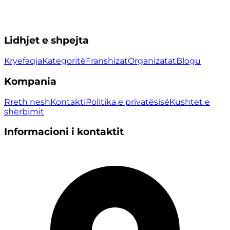
Lidhjet e shpejta
Kryefaqja
Kategoritë
Franshizat
Organizatat
Blogu
Kompania
Rreth nesh
Kontakti
Politika e privatësisë
Kushtet e
shërbimit
Informacioni i kontaktit