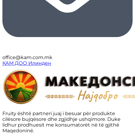
office@kam.com.mk
КАМ ДОО Илинден
Fruity është partneri juaj i besuar për produkte
cilësore bujqësore dhe zgjidhje ushqimore. Duke
lidhur prodhuesit me konsumatorët në të gjithë
Maqedoninë.