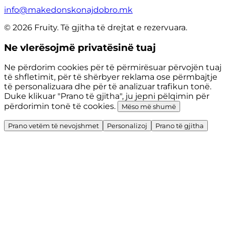
info@makedonskonajdobro.mk
© 2026 Fruity. Të gjitha të drejtat e rezervuara.
Ne vlerësojmë privatësinë tuaj
Ne përdorim cookies për të përmirësuar përvojën tuaj
të shfletimit, për të shërbyer reklama ose përmbajtje
të personalizuara dhe për të analizuar trafikun tonë.
Duke klikuar "Prano të gjitha", ju jepni pëlqimin për
përdorimin tonë të cookies.
Mëso më shumë
Prano vetëm të nevojshmet
Personalizoj
Prano të gjitha