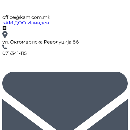
office@kam.com.mk
КАМ ДОО Илинден
🏢
ул. Октомвриска Револуција бб
071/341-115