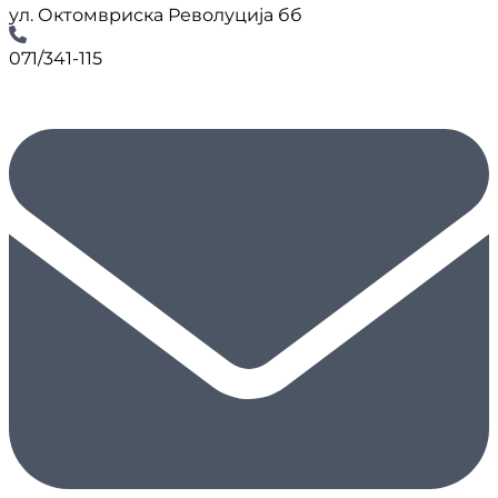
ул. Октомвриска Револуција бб
071/341-115