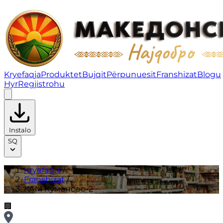
КАМ Куманово-2 | Franshizat
Kryefaqja
Produktet
Bujqit
Përpunuesit
Franshizat
Blogu
Hyr
Regjistrohu
Instalo
SQ
Kryefaqja
/
Franshizat
/
КАМ Куманово-2
🏢