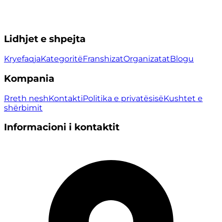
Lidhjet e shpejta
Kryefaqja
Kategoritë
Franshizat
Organizatat
Blogu
Kompania
Rreth nesh
Kontakti
Politika e privatësisë
Kushtet e
shërbimit
Informacioni i kontaktit