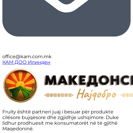
office@kam.com.mk
КАМ ДОО Илинден
Fruity është partneri juaj i besuar për produkte
cilësore bujqësore dhe zgjidhje ushqimore. Duke
lidhur prodhuesit me konsumatorët në të gjithë
Maqedoninë.