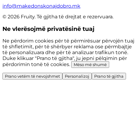
info@makedonskonajdobro.mk
© 2026 Fruity. Të gjitha të drejtat e rezervuara.
Ne vlerësojmë privatësinë tuaj
Ne përdorim cookies për të përmirësuar përvojën tuaj
të shfletimit, për të shërbyer reklama ose përmbajtje
të personalizuara dhe për të analizuar trafikun tonë.
Duke klikuar "Prano të gjitha", ju jepni pëlqimin për
përdorimin tonë të cookies.
Mëso më shumë
Prano vetëm të nevojshmet
Personalizoj
Prano të gjitha